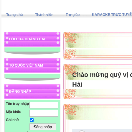
Trang chủ
Thành viên
Trợ giúp
KARAOKE TRƯC TUYẾ
LỜI CỦA HOÀNG HẢI
TỔ QUỐC VIỆT NAM
Chào mừng quý vị 
Hải
ĐĂNG NHẬP
Tên truy nhập
Mật khẩu
Ghi nhớ