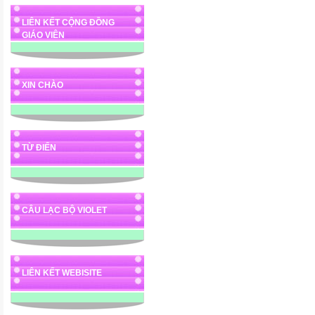
LIÊN KẾT CỘNG ĐỒNG
GIÁO VIÊN
XIN CHÀO
TỪ ĐIỂN
CÂU LẠC BỘ VIOLET
LIÊN KẾT WEBISITE