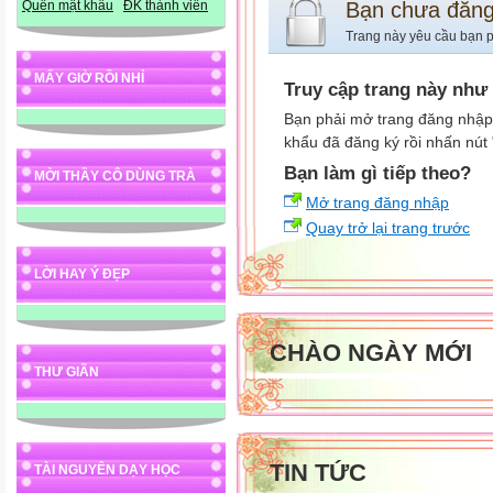
Bạn chưa đăn
Quên mật khẩu
ĐK thành viên
Trang này yêu cầu bạn p
MẤY GIỜ RỒI NHỈ
Truy cập trang này như
Bạn phải mở trang đăng nhập,
khẩu đã đăng ký rồi nhấn nút
Bạn làm gì tiếp theo?
MỜI THẦY CÔ DÙNG TRÀ
Mở trang đăng nhập
Quay trở lại trang trước
LỜI HAY Ý ĐẸP
CHÀO NGÀY MỚI
THƯ GIÃN
TIN TỨC
TÀI NGUYÊN DẠY HỌC