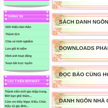
THÔNG TIN
SÁCH DANH NGÔ
Giới thiệu bản thân
Thành tích
Chia sẻ kinh nghiệm
DOWNLOADS PHA
Lưu giữ kỉ niệm
Hình ảnh hoạt động
Soạn bài trực tuyến
ĐỌC BÁO CÙNG H
CÁC Ý KIẾN MỚI NHẤT
Thành viên mới gia nhập trang.
Mời bạn ghé thăm...
DANH NGÔN NHÀ 
Cảm ơn thầy Ngọc Kiểu. Chúc
thầy và gia đình...