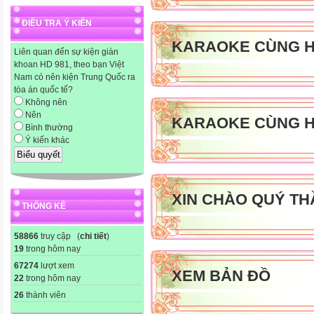
ĐIỀU TRA Ý KIẾN
KARAOKE CÙNG H
Liên quan đến sự kiện giàn
khoan HD 981, theo bạn Việt
Nam có nên kiện Trung Quốc ra
tòa án quốc tế?
Không nên
Nên
KARAOKE CÙNG H
Bình thường
Ý kiến khác
XIN CHÀO QUÝ TH
THỐNG KÊ
58866
truy cập (
chi tiết
)
19
trong hôm nay
67274
lượt xem
XEM BẢN ĐỒ
22
trong hôm nay
26
thành viên