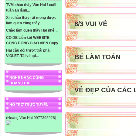
TVM chào thầy Văn Hải ! cuối
tuần an lành...
Xin chào thầy rất mong được
8/3 VUI VẺ
làm quen cùng thầy....
Chào làm quen thầy Hai nhé!...
CO DE Liên kết WEBSITE
CỘNG ĐỒNG GIÁO VIÊN Copy...
Hai câu đối trượt trái phải
BÉ LÀM TOÁN
VIOLET. Tải về tại...
NGHE NHẠC CÙNG
HOÀNG HẢI
VẺ ĐẸP CỦA CÁC 
HỖ TRỢ TRỰC TUYẾN
(Hoàng Văn Hải 0977395928)