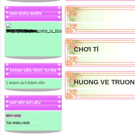
ẢNH NGẪU NHIÊN
CHƠI TÍ
THÀNH VIÊN TRỰC TUYẾN
HUONG VE TRUON
1 khách và 0 thành viên
SẮP XẾP DỮ LIỆU
Mới nhất
Tải nhiều nhất