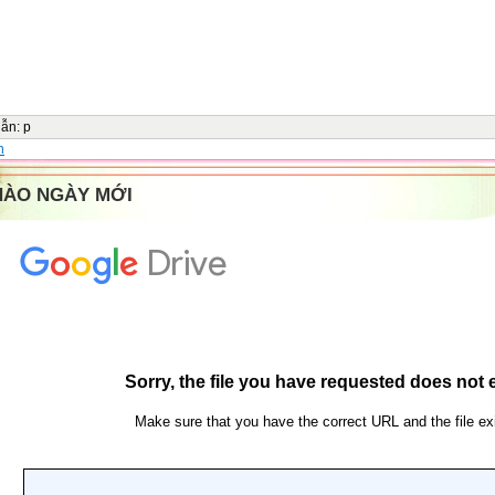
dẫn
:
p
n
HÀO NGÀY MỚI