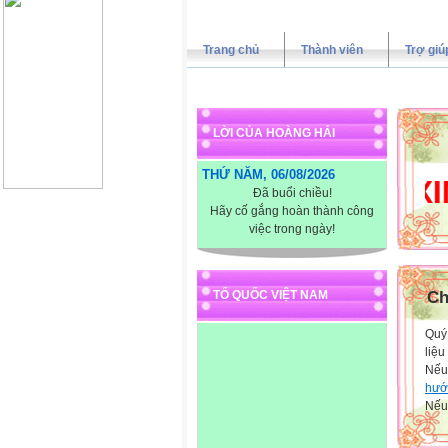
Trang chủ
Thành viên
Trợ giú
LỜI CỦA HOÀNG HẢI
THỨ NĂM, 06/08/2026
XIN C
Đã buổi chiều!
Hãy cố gắng hoàn thành công
việc trong ngày!
TỔ QUỐC VIỆT NAM
Ch
Quý 
liệu
Nếu
hướ
Nếu 