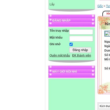
Lấy
Gốc
>
Tư
hì
ĐĂNG NHẬP
hì
Tên truy nhập
Mật khẩu
Ngư
Ghi nhớ
Ngà
Dun
Số l
Quên mật khẩu
ĐK thành viên
Mô 
Số l
MẤY GIỜ RỒI NHỈ
Kích thư