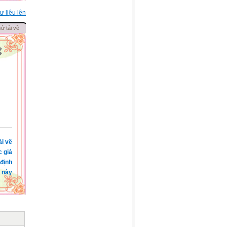
ư liệu lên
sử tải về
ải về
c giả
 định
 này