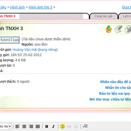
 liệu
>
Hình ảnh
>
Hình ảnh lớp 3
>
Đưa t
nh TNXH 3
Cùng tác giả
Lịch 
nh TNXH 3
(
Tài liệu chưa được thẩm định
)
Nguồn:
sưu tầm
ời gửi:
Hoàng Văn Hải
(
trang riêng
)
y gửi:
16h:53' 25-02-2012
g lượng:
4.6 KB
ượt tải:
0
tả:
ượt thích:
0 người
Nhấn vào đây để t
Nhắn tin cho tá
Báo tư liệu sai quy
Mở thư mục chứa tư liệu
ớc font