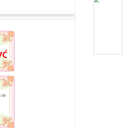
WEBSITE CỦA HOÀNG HẢI
 tài