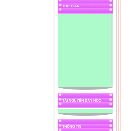
THƯ GIÃN
TÀI NGUYÊN DẠY HỌC
THÔNG TIN