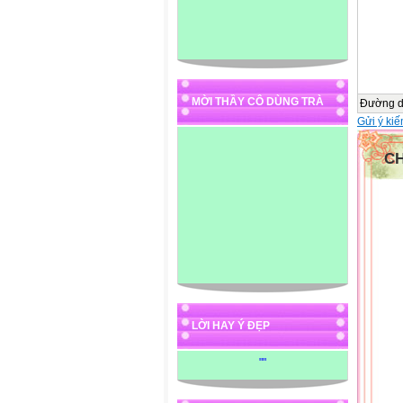
MỜI THẦY CÔ DÙNG TRÀ
Đường 
Gửi ý kiế
C
LỜI HAY Ý ĐẸP
"
"