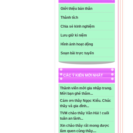
Giới thiệu bản thân
Thành tích
Chia sẻ kinh nghiệm
Lưu giữ kỉ niệm
Hình ảnh hoạt động
Soạn bài trực tuyến
CÁC Ý KIẾN MỚI NHẤT
Thành viên mới gia nhập trang.
Mời bạn ghé thăm...
Cảm ơn thầy Ngọc Kiểu. Chúc
thầy và gia đình...
TVM chào thầy Văn Hải ! cuối
tuần an lành...
Xin chào thầy rất mong được
làm quen cùng thầy....