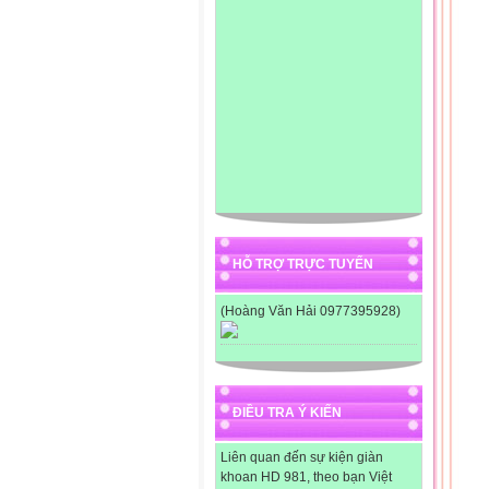
HỖ TRỢ TRỰC TUYẾN
(Hoàng Văn Hải 0977395928)
ĐIỀU TRA Ý KIẾN
Liên quan đến sự kiện giàn
khoan HD 981, theo bạn Việt