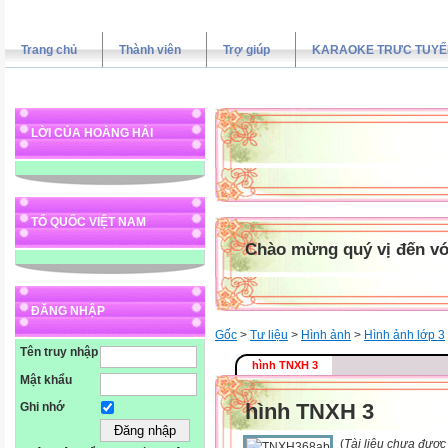
Trang chủ
Thành viên
Trợ giúp
KARAOKE TRƯC TUYẾ
LỜI CỦA HOÀNG HẢI
TỔ QUỐC VIỆT NAM
Chào mừng quý vị đến vớ
ĐĂNG NHẬP
Gốc
>
Tư liệu
>
Hình ảnh
>
Hình ảnh lớp 3
Tên truy nhập
hình TNXH 3
Mật khẩu
hình TNXH 3
Ghi nhớ
(
Tài liệu chưa được