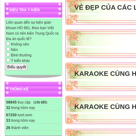
VẺ ĐẸP CỦA CÁC 
ĐIỀU TRA Ý KIẾN
Liên quan đến sự kiện giàn
khoan HD 981, theo bạn Việt
Nam có nên kiện Trung Quốc ra
tòa án quốc tế?
Không nên
Nên
Bình thường
Ý kiến khác
KARAOKE CÙNG H
THỐNG KÊ
58845
truy cập (
chi tiết
)
KARAOKE CÙNG H
32
trong hôm nay
67250
lượt xem
33
trong hôm nay
26
thành viên