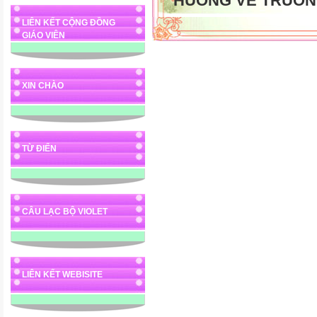
HUONG VE TRUON
LIÊN KẾT CỘNG ĐỒNG
GIÁO VIÊN
XIN CHÀO
TỪ ĐIỂN
CÂU LẠC BỘ VIOLET
LIÊN KẾT WEBISITE