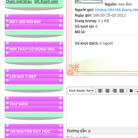
Quên mật khẩu
ĐK thành viên
Nguồn:
sưu tầm
Người gửi:
Hoàng Văn Hải
(
trang ri
Ngày gửi:
16h:50' 25-02-2012
Dung lượng:
4.1 KB
MẤY GIỜ RỒI NHỈ
Số lượt tải:
0
Mô tả:
Số lượt thích:
0 người
MỜI THẦY CÔ DÙNG TRÀ
LỜI HAY Ý ĐẸP
Kích thước font
THƯ GIÃN
Đường dẫn
:
p
TÀI NGUYÊN DẠY HỌC
Gửi ý kiến