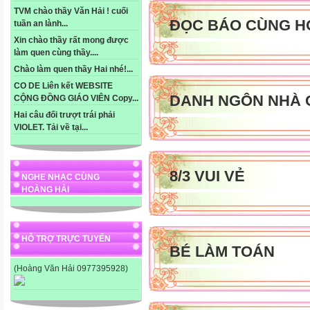
TVM chào thầy Văn Hải ! cuối
ĐỌC BÁO CÙNG H
tuần an lành...
Xin chào thầy rất mong được
làm quen cùng thầy....
Chào làm quen thầy Hai nhé!...
CO DE Liên kết WEBSITE
DANH NGÔN NHÀ 
CỘNG ĐỒNG GIÁO VIÊN Copy...
Hai câu đối trượt trái phải
VIOLET. Tải về tại...
8/3 VUI VẺ
NGHE NHẠC CÙNG
HOÀNG HẢI
HỖ TRỢ TRỰC TUYẾN
BÉ LÀM TOÁN
(Hoàng Văn Hải 0977395928)