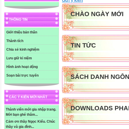
CHÀO NGÀY MỚI
THÔNG TIN
Giới thiệu bản thân
Thành tích
TIN TỨC
Chia sẻ kinh nghiệm
Lưu giữ kỉ niệm
Hình ảnh hoạt động
SÁCH DANH NGÔ
Soạn bài trực tuyến
CÁC Ý KIẾN MỚI NHẤT
DOWNLOADS PHA
Thành viên mới gia nhập trang.
Mời bạn ghé thăm...
Cảm ơn thầy Ngọc Kiểu. Chúc
thầy và gia đình...