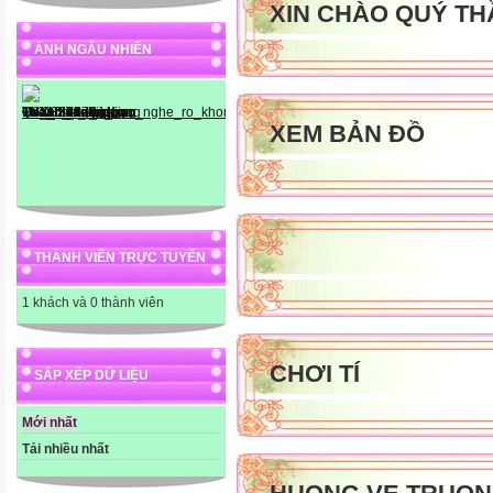
XIN CHÀO QUÝ TH
ẢNH NGẪU NHIÊN
XEM BẢN ĐỒ
THÀNH VIÊN TRỰC TUYẾN
1 khách và 0 thành viên
CHƠI TÍ
SẮP XẾP DỮ LIỆU
Mới nhất
Tải nhiều nhất