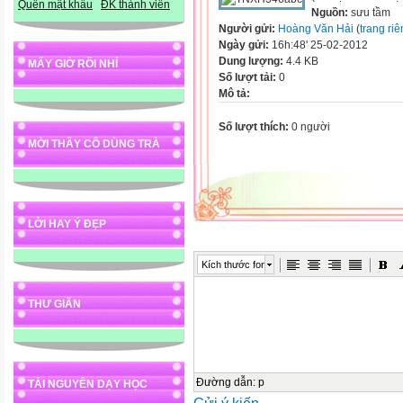
Quên mật khẩu
ĐK thành viên
Nguồn:
sưu tầm
Người gửi:
Hoàng Văn Hải
(
trang ri
Ngày gửi:
16h:48' 25-02-2012
Dung lượng:
4.4 KB
MẤY GIỜ RỒI NHỈ
Số lượt tải:
0
Mô tả:
Số lượt thích:
0 người
MỜI THẦY CÔ DÙNG TRÀ
LỜI HAY Ý ĐẸP
Kích thước font
THƯ GIÃN
Đường dẫn
:
p
TÀI NGUYÊN DẠY HỌC
Gửi ý kiến