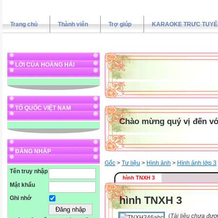
Trang chủ
Thành viên
Trợ giúp
KARAOKE TRƯC TUYẾ
LỜI CỦA HOÀNG HẢI
TỔ QUỐC VIỆT NAM
Chào mừng quý vị đến vớ
ĐĂNG NHẬP
Gốc
>
Tư liệu
>
Hình ảnh
>
Hình ảnh lớp 3
Tên truy nhập
hình TNXH 3
Mật khẩu
hình TNXH 3
Ghi nhớ
(
Tài liệu chưa đượ