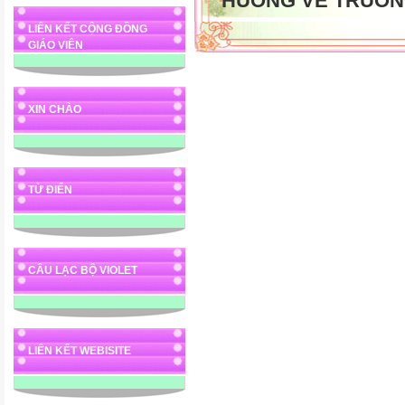
HUONG VE TRUON
LIÊN KẾT CỘNG ĐỒNG
GIÁO VIÊN
XIN CHÀO
TỪ ĐIỂN
CÂU LẠC BỘ VIOLET
LIÊN KẾT WEBISITE