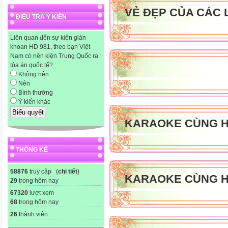
VẺ ĐẸP CỦA CÁC 
ĐIỀU TRA Ý KIẾN
Liên quan đến sự kiện giàn
khoan HD 981, theo bạn Việt
Nam có nên kiện Trung Quốc ra
tòa án quốc tế?
Không nên
Nên
Bình thường
Ý kiến khác
KARAOKE CÙNG H
THỐNG KÊ
58876
truy cập (
chi tiết
)
KARAOKE CÙNG H
29
trong hôm nay
67320
lượt xem
68
trong hôm nay
26
thành viên