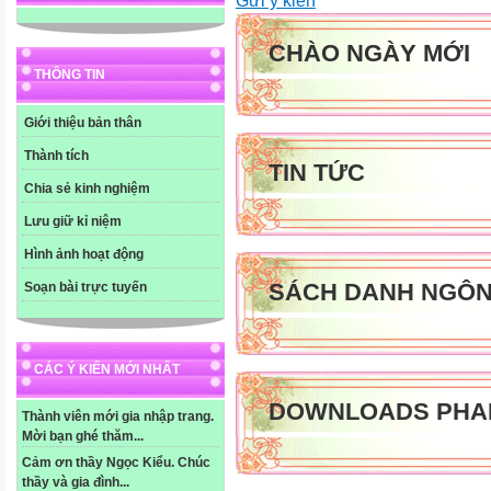
CHÀO NGÀY MỚI
THÔNG TIN
Giới thiệu bản thân
Thành tích
TIN TỨC
Chia sẻ kinh nghiệm
Lưu giữ kỉ niệm
Hình ảnh hoạt động
SÁCH DANH NGÔ
Soạn bài trực tuyến
CÁC Ý KIẾN MỚI NHẤT
DOWNLOADS PHA
Thành viên mới gia nhập trang.
Mời bạn ghé thăm...
Cảm ơn thầy Ngọc Kiểu. Chúc
thầy và gia đình...