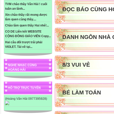
TVM chào thầy Văn Hải ! cuối
ĐỌC BÁO CÙNG H
tuần an lành...
Xin chào thầy rất mong được
làm quen cùng thầy....
Chào làm quen thầy Hai nhé!...
CO DE Liên kết WEBSITE
DANH NGÔN NHÀ 
CỘNG ĐỒNG GIÁO VIÊN Copy...
Hai câu đối trượt trái phải
VIOLET. Tải về tại...
8/3 VUI VẺ
NGHE NHẠC CÙNG
HOÀNG HẢI
HỖ TRỢ TRỰC TUYẾN
BÉ LÀM TOÁN
(Hoàng Văn Hải 0977395928)