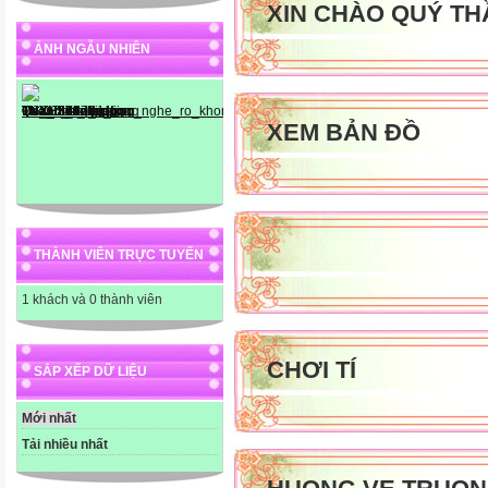
XIN CHÀO QUÝ TH
ẢNH NGẪU NHIÊN
XEM BẢN ĐỒ
THÀNH VIÊN TRỰC TUYẾN
1 khách và 0 thành viên
CHƠI TÍ
SẮP XẾP DỮ LIỆU
Mới nhất
Tải nhiều nhất