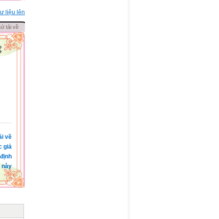
ư liệu lên
sử tải về
ải về
c giả
 định
 này