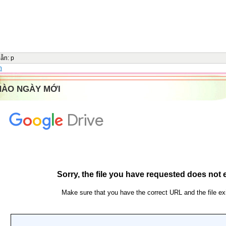
dẫn
:
p
n
HÀO NGÀY MỚI