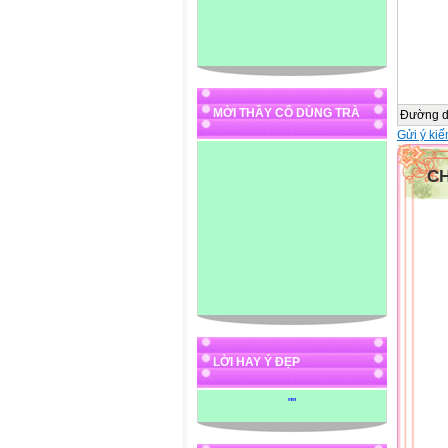
MỜI THẦY CÔ DÙNG TRÀ
Đường 
Gửi ý kiế
C
LỜI HAY Ý ĐẸP
"
"