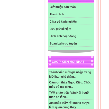
Giới thiệu bản thân
Thành tích
Chia sẻ kinh nghiệm
Lưu giữ kỉ niệm
Hình ảnh hoạt động
Soạn bài trực tuyến
CÁC Ý KIẾN MỚI NHẤT
Thành viên mới gia nhập trang.
Mời bạn ghé thăm...
Cảm ơn thầy Ngọc Kiểu. Chúc
thầy và gia đình...
TVM chào thầy Văn Hải ! cuối
tuần an lành...
Xin chào thầy rất mong được
làm quen cùng thầy....