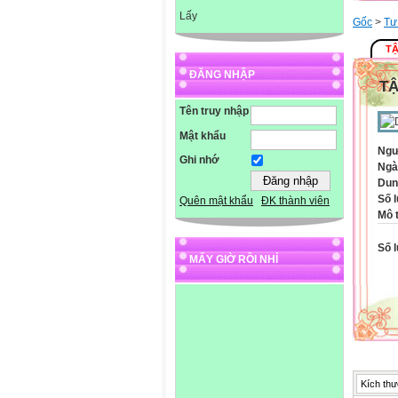
Lấy
Gốc
>
Tư
TẬ
ĐĂNG NHẬP
TẬ
Tên truy nhập
Mật khẩu
Ngư
Ghi nhớ
Ngà
Dun
Số l
Quên mật khẩu
ĐK thành viên
Mô 
Số l
MẤY GIỜ RỒI NHỈ
Kích thư