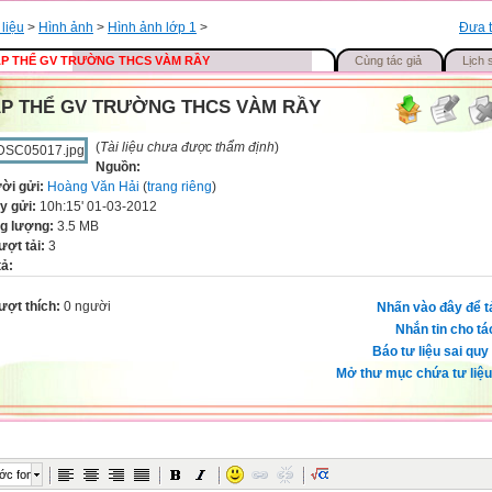
 liệu
>
Hình ảnh
>
Hình ảnh lớp 1
>
Đưa t
P THỂ GV TRƯỜNG THCS VÀM RẦY
Cùng tác giả
Lịch 
P THỂ GV TRƯỜNG THCS VÀM RẦY
(
Tài liệu chưa được thẩm định
)
Nguồn:
ời gửi:
Hoàng Văn Hải
(
trang riêng
)
y gửi:
10h:15' 01-03-2012
g lượng:
3.5 MB
ượt tải:
3
tả:
ượt thích:
0 người
Nhấn vào đây để t
Nhắn tin cho tá
Báo tư liệu sai quy
Mở thư mục chứa tư liệu
ớc font