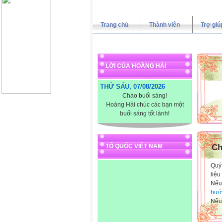
Trang chủ
Thành viên
Trợ giú
LỜI CỦA HOÀNG HẢI
THỨ SÁU, 07/08/2026
XIN
Chào buổi sáng!
Hoàng Hải chúc các bạn một
buổi sáng tốt lành!
TỔ QUỐC VIỆT NAM
Ch
Quý 
liệu
Nếu
hướ
Nếu 