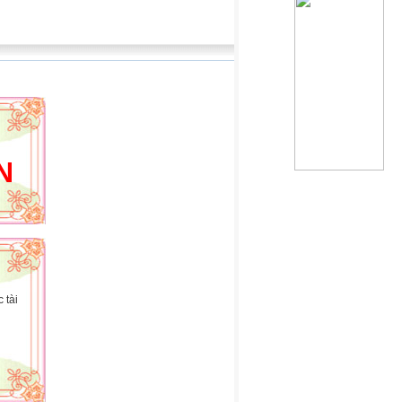
ỚI WEBSITE CỦA HOÀNG HẢI
 tài