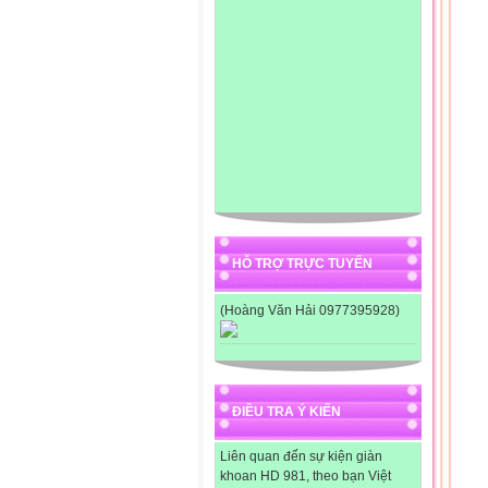
HỖ TRỢ TRỰC TUYẾN
(Hoàng Văn Hải 0977395928)
ĐIỀU TRA Ý KIẾN
Liên quan đến sự kiện giàn
khoan HD 981, theo bạn Việt