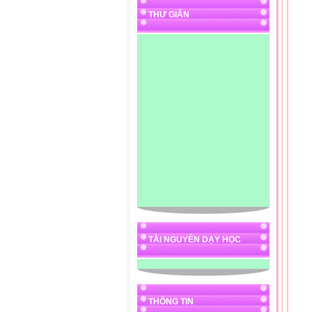
THƯ GIÃN
TÀI NGUYÊN DẠY HỌC
THÔNG TIN