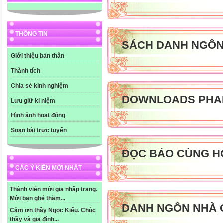
THÔNG TIN
SÁCH DANH NGÔ
Giới thiệu bản thân
Thành tích
Chia sẻ kinh nghiệm
DOWNLOADS PHA
Lưu giữ kỉ niệm
Hình ảnh hoạt động
Soạn bài trực tuyến
ĐỌC BÁO CÙNG H
CÁC Ý KIẾN MỚI NHẤT
Thành viên mới gia nhập trang.
Mời bạn ghé thăm...
DANH NGÔN NHÀ 
Cảm ơn thầy Ngọc Kiểu. Chúc
thầy và gia đình...