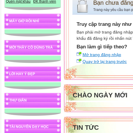
Bạn chưa đăn
Quên mật khẩu
ĐK thành viên
Trang này yêu cầu bạn p
MẤY GIỜ RỒI NHỈ
Truy cập trang này như
Bạn phải mở trang đăng nhập,
khẩu đã đăng ký rồi nhấn nút
Bạn làm gì tiếp theo?
MỜI THẦY CÔ DÙNG TRÀ
Mở trang đăng nhập
Quay trở lại trang trước
LỜI HAY Ý ĐẸP
CHÀO NGÀY MỚI
THƯ GIÃN
TIN TỨC
TÀI NGUYÊN DẠY HỌC