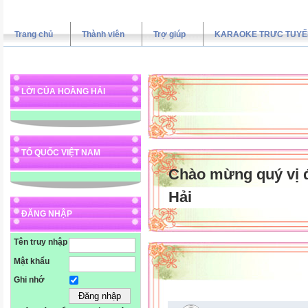
Trang chủ
Thành viên
Trợ giúp
KARAOKE TRƯC TUYẾ
LỜI CỦA HOÀNG HẢI
TỔ QUỐC VIỆT NAM
Chào mừng quý vị 
Hải
ĐĂNG NHẬP
Tên truy nhập
Mật khẩu
Ghi nhớ