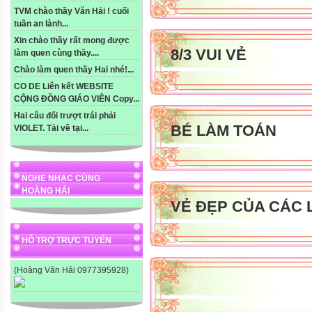
TVM chào thầy Văn Hải ! cuối
tuần an lành...
Xin chào thầy rất mong được
8/3 VUI VẺ
làm quen cùng thầy....
Chào làm quen thầy Hai nhé!...
CO DE Liên kết WEBSITE
CỘNG ĐỒNG GIÁO VIÊN Copy...
Hai câu đối trượt trái phải
BÉ LÀM TOÁN
VIOLET. Tải về tại...
NGHE NHẠC CÙNG
HOÀNG HẢI
VẺ ĐẸP CỦA CÁC 
HỖ TRỢ TRỰC TUYẾN
(Hoàng Văn Hải 0977395928)