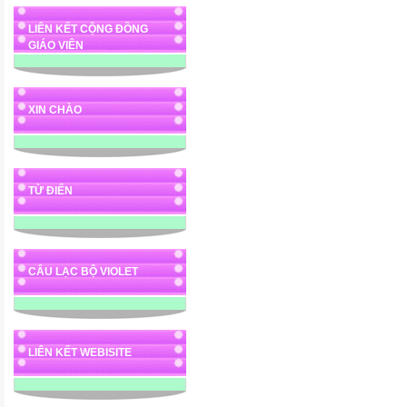
LIÊN KẾT CỘNG ĐỒNG
GIÁO VIÊN
XIN CHÀO
TỪ ĐIỂN
CÂU LẠC BỘ VIOLET
LIÊN KẾT WEBISITE