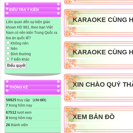
ĐIỀU TRA Ý KIẾN
KARAOKE CÙNG H
Liên quan đến sự kiện giàn
khoan HD 981, theo bạn Việt
Nam có nên kiện Trung Quốc ra
tòa án quốc tế?
Không nên
Nên
KARAOKE CÙNG H
Bình thường
Ý kiến khác
XIN CHÀO QUÝ TH
THỐNG KÊ
58925
truy cập (
chi tiết
)
7
trong hôm nay
67512
lượt xem
XEM BẢN ĐỒ
8
trong hôm nay
26
thành viên