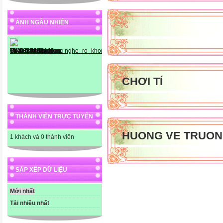
ẢNH NGẪU NHIÊN
CHƠI TÍ
THÀNH VIÊN TRỰC TUYẾN
HUONG VE TRUON
1 khách và 0 thành viên
SẮP XẾP DỮ LIỆU
Mới nhất
Tải nhiều nhất