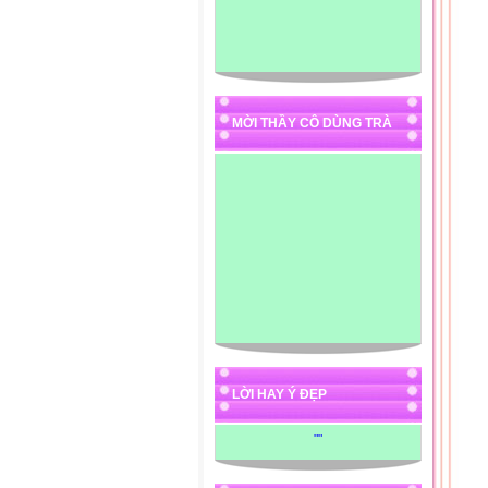
MỜI THẦY CÔ DÙNG TRÀ
LỜI HAY Ý ĐẸP
"
"