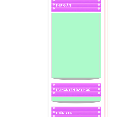
THƯ GIÃN
TÀI NGUYÊN DẠY HỌC
THÔNG TIN