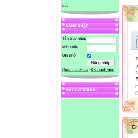
Lấy
ĐĂNG NHẬP
Tên truy nhập
Mật khẩu
Ghi nhớ
T
B
Quên mật khẩu
ĐK thành viên
k
B
MẤY GIỜ RỒI NHỈ
C