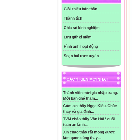
Giới thiệu bản thân
Thành tích
Chia sẻ kinh nghiệm
Lưu giữ kỉ niệm
Hình ảnh hoạt động
Soạn bài trực tuyến
CÁC Ý KIẾN MỚI NHẤT
Thành viên mới gia nhập trang.
Mời bạn ghé thăm...
Cảm ơn thầy Ngọc Kiểu. Chúc
thầy và gia đình...
TVM chào thầy Văn Hải ! cuối
tuần an lành...
Xin chào thầy rất mong được
làm quen cùng thầy....