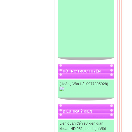
HỖ TRỢ TRỰC TUYẾN
(Hoàng Văn Hải 0977395928)
ĐIỀU TRA Ý KIẾN
Liên quan đến sự kiện giàn
khoan HD 981, theo bạn Việt