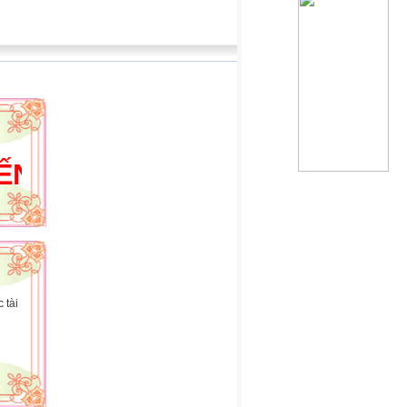
VỚI WEBSITE CỦA HOÀNG HẢ
 tài