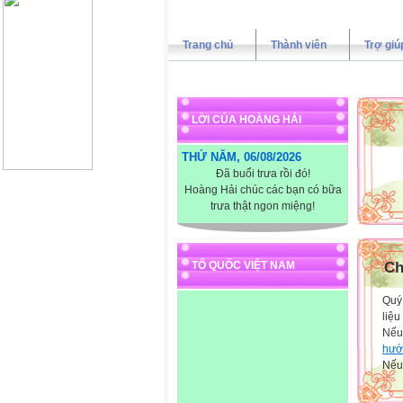
Trang chủ
Thành viên
Trợ giú
LỜI CỦA HOÀNG HẢI
THỨ NĂM, 06/08/2026
XI
Đã buổi trưa rồi đó!
Hoàng Hải chúc các bạn có bữa
trưa thật ngon miệng!
TỔ QUỐC VIỆT NAM
Ch
Quý 
liệu
Nếu
hướ
Nếu 