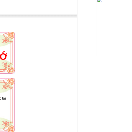
WEBSITE CỦA HOÀNG HẢI
 tài