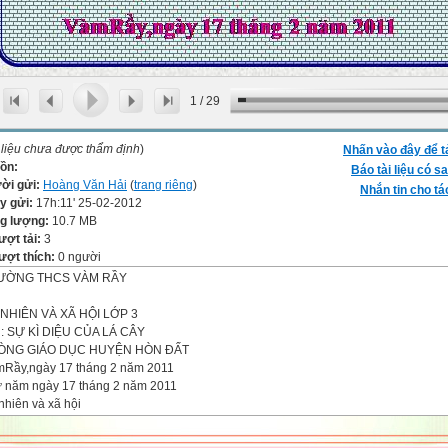
1
/
29
 liệu chưa được thẩm định
)
Nhấn vào đây để t
ồn:
Báo tài liệu có sa
ời gửi:
Hoàng Văn Hải
(
trang riêng
)
Nhắn tin cho tá
y gửi:
17h:11' 25-02-2012
g lượng:
10.7 MB
ượt tải:
3
ượt thích:
0 người
ƯỜNG THCS VÀM RẦY
NHIÊN VÀ XÃ HỘI LỚP 3
 : SỰ KÌ DIỆU CỦA LÁ CÂY
ÒNG GIÁO DỤC HUYỆN HÒN ĐẤT
Rầy,ngày 17 tháng 2 năm 2011
 năm ngày 17 tháng 2 năm 2011
nhiên và xã hội
Kiểm tra bài cũ
Hình tròn