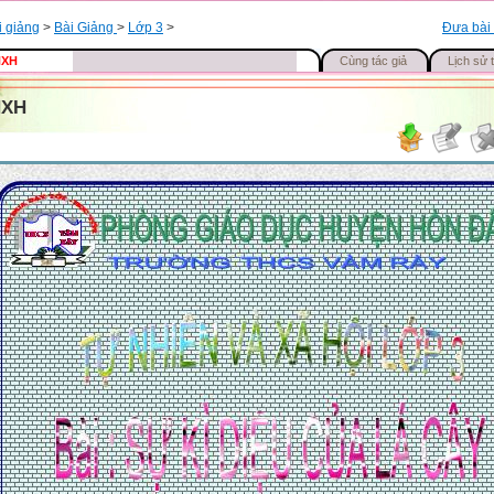
i giảng
>
Bài Giảng
>
Lớp 3
>
Đưa bài 
NXH
Cùng tác giả
Lịch sử t
NXH