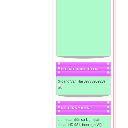
1/ 
2/ 
Gói
Gói
Cơm
xôi
Lợp
Làm
Là
Lá 
Xà 
Cải
Rau
HỖ TRỢ TRỰC TUYẾN
Bắp
Lá t
(Hoàng Văn Hải 0977395928)
Làm
Lá 
Lá 
Lá 
Dùn
chữ
ĐIỀU TRA Ý KIẾN
H
Ấ
Liên quan đến sự kiện giàn
H
khoan HD 981, theo bạn Việt