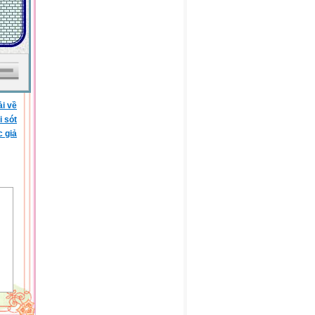
ải về
i sót
c giả