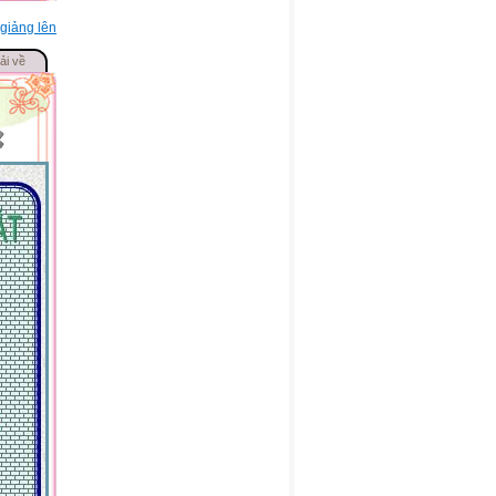
giảng lên
ải về