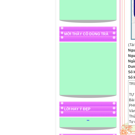
MỜI THẦY CÔ DÙNG TRÀ
(
Tài
Ngu
Ngư
Ngà
Dun
Số l
Số l
TR
TỰ 
Bài
PH
LỜI HAY Ý ĐẸP
Vàm
Thứ
"
"
Tự 
A/ 
A/ 