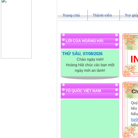
Trang chủ
Thành viên
Trợ giú
LỜI CỦA HOÀNG HẢI
THỨ SÁU, 07/08/2026
XIN CH
Chào ngày mới!
Hoàng Hải chúc các bạn một
ngày mới an lành!
TỔ QUỐC VIỆT NAM
Ch
Quý 
liệu
Nếu
hướ
Nếu 