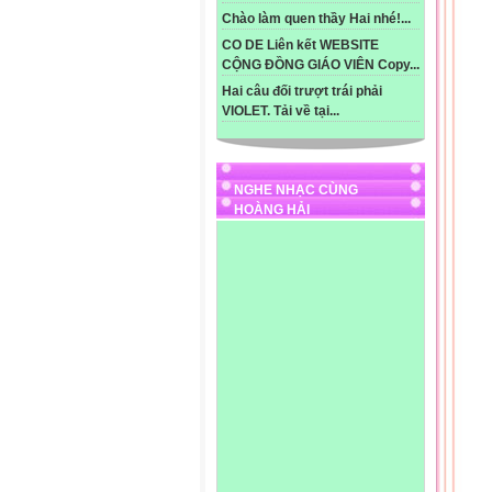
Oxi
Chào làm quen thầy Hai nhé!...
Oxi
CO DE Liên kết WEBSITE
Chứ
CỘNG ĐỒNG GIÁO VIÊN Copy...
Quá
Hai câu đối trượt trái phải
và t
VIOLET. Tải về tại...
Quá
và 
* N
Lá 
NGHE NHẠC CÙNG
Quá
HOÀNG HẢI
Quá
Hơi
Khí
Khí
Khí 
Khí
Khi
vì 
Vì 
Chứ
Lá 
* Q
* H
* T
Hoạ