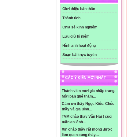
Các
Giới thiệu bản thân
Các
Các
Thành tích
Ánh
Oxi
Chia sẻ kinh nghiệm
Oxi
Lưu giữ kỉ niệm
Oxi
Các
Hình ảnh hoạt động
Các
Các
Soạn bài trực tuyến
Ô-x
Ô-x
Ô-x
Ô-x
CÁC Ý KIẾN MỚI NHẤT
Quá
Quá
Thành viên mới gia nhập trang.
Khí
Mời bạn ghé thăm...
các
Khí
Cảm ơn thầy Ngọc Kiểu. Chúc
Quá
thầy và gia đình...
SƠ
TVM chào thầy Văn Hải ! cuối
Các
tuần an lành...
Các
Xin chào thầy rất mong được
Các
làm quen cùng thầy....
Oxi