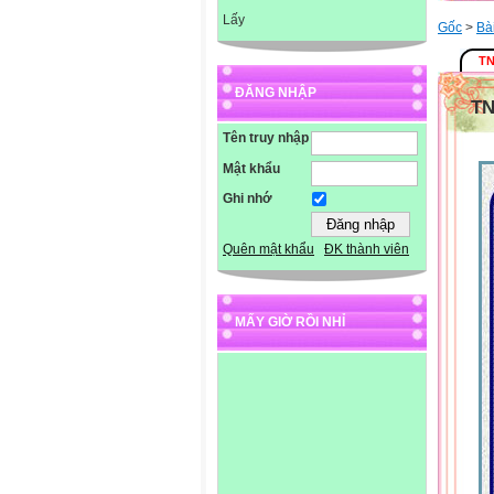
Lấy
Gốc
>
Bà
T
ĐĂNG NHẬP
T
Tên truy nhập
Mật khẩu
Ghi nhớ
Quên mật khẩu
ĐK thành viên
MẤY GIỜ RỒI NHỈ