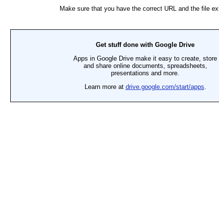
-bô-nic
-bô-nic
-bô-nic
 sáng
-bô-nic
-bô-nic
-bô-nic
i
i
i
i
 trình hô hấp, lá cây hấp thụ khí gì và thải ra khí gì ?
 trình hô hấp
-bô-níc
 ô-xi
 trình hô hấp diễn ra trong điều kiện nào?
 ĐỒ HÔ HẤP
-bô-nic
-bô-nic
- bô- níc