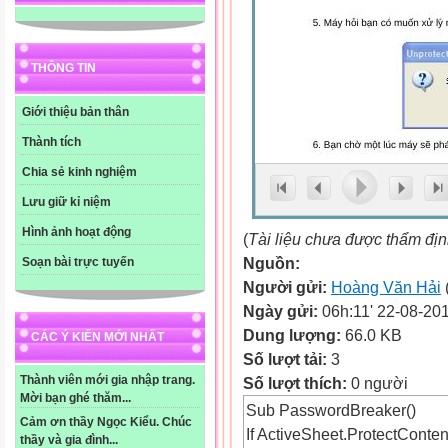
THÔNG TIN
Giới thiệu bản thân
Thành tích
Chia sẻ kinh nghiệm
Lưu giữ kỉ niệm
Hình ảnh hoạt động
(
Tài liệu chưa được thẩm đị
Nguồn:
Soạn bài trực tuyến
Người gửi:
Hoàng Văn Hải
Ngày gửi:
06h:11' 22-08-20
Dung lượng:
66.0 KB
CÁC Ý KIẾN MỚI NHẤT
Số lượt tải:
3
Thành viên mới gia nhập trang.
Số lượt thích:
0 người
Mời bạn ghé thăm...
Sub PasswordBreaker()
Cảm ơn thầy Ngọc Kiểu. Chúc
If ActiveSheet.ProtectConte
thầy và gia đình...