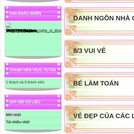
ẢNH NGẪU NHIÊN
DANH NGÔN NHÀ 
8/3 VUI VẺ
THÀNH VIÊN TRỰC TUYẾN
BÉ LÀM TOÁN
1 khách và 0 thành viên
SẮP XẾP DỮ LIỆU
VẺ ĐẸP CỦA CÁC 
Mới nhất
Tải nhiều nhất