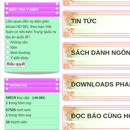
Next: Next: Next: Next: Next
ĐIỀU TRA Ý KIẾN
Next: Next: Next: Next: Next
If ActiveSheet.ProtectConte
TIN TỨC
Liên quan đến sự kiện giàn
ActiveSheet.Name & "` is unp
khoan HD 981, theo bạn Việt
Nam có nên kiện Trung Quốc ra
End If
tòa án quốc tế?
End Sub
Không nên
1. Mở file Excel có chứa cá
Nên
SÁCH DANH NGÔ
Bình thường
> Macro -> Visual Basic Ed
Ý kiến khác
phá pass Nếu bạn chưa thấy
thì bấm: Ctrl + R để hiện cá
F11 thì không thấy cửa sổ b
sau vào và nhấn menu Run 
DOWNLOADS PHA
THỐNG KÊ

5. Máy hỏi bạn có muốn xử
58919
truy cập (
chi tiết
)

1
trong hôm nay
6. Bạn chờ một lúc máy sẽ 
67505
lượt xem
ĐỌC BÁO CÙNG H
1
trong hôm nay
khi phá Pass thành công.
26
thành viên
