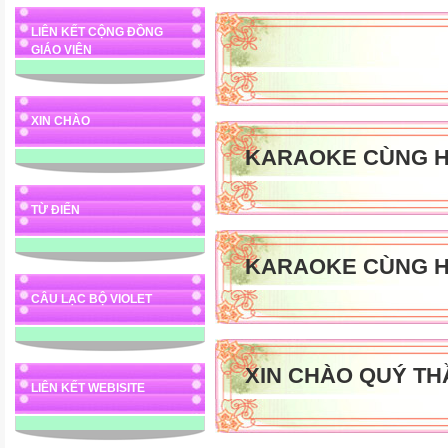
LIÊN KẾT CỘNG ĐỒNG
GIÁO VIÊN
XIN CHÀO
KARAOKE CÙNG H
TỪ ĐIỂN
KARAOKE CÙNG H
CÂU LẠC BỘ VIOLET
XIN CHÀO QUÝ TH
LIÊN KẾT WEBISITE