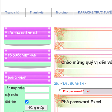
Trang chủ
Thành viên
Trợ giúp
KARAOKE TRƯC TUYẾ
LỜI CỦA HOÀNG HẢI
TỔ QUỐC VIỆT NAM
Chào mừng quý vị đến vớ
ĐĂNG NHẬP
Gốc
>
TÀI LIỆU VNEN
>
Tên truy nhập
Phá password Excel
Mật khẩu
Phá password Excel
Ghi nhớ