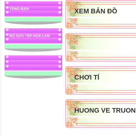
TẶNG BẠN
XEM BẢN ĐỒ
BỘ SƯU TẬP HOA LAN
CHƠI TÍ
HUONG VE TRUON