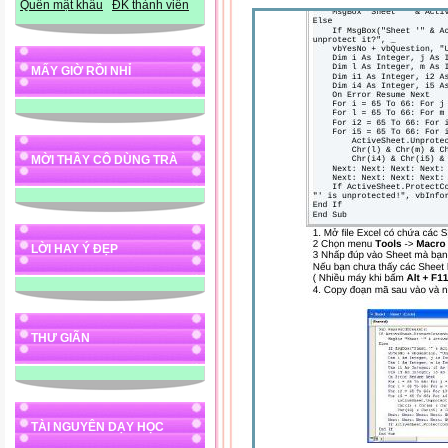
Quên mật khẩu
ĐK thành viên
MẤY GIỜ RỒI NHỈ
MỜI THẦY CÔ DÙNG TRÀ
LỜI HAY Ý ĐẸP
THƯ GIÃN
TÀI NGUYÊN DẠY HỌC