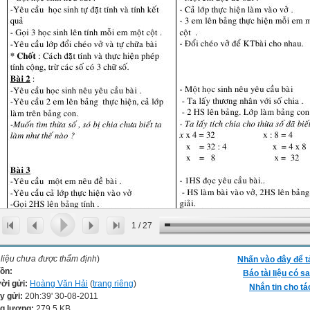
1
/
27
 liệu chưa được thẩm định
)
Nhấn vào đây để t
ồn:
Báo tài liệu có sa
ời gửi:
Hoàng Văn Hải
(
trang riêng
)
Nhắn tin cho tá
y gửi:
20h:39' 30-08-2011
g lượng:
279.5 KB