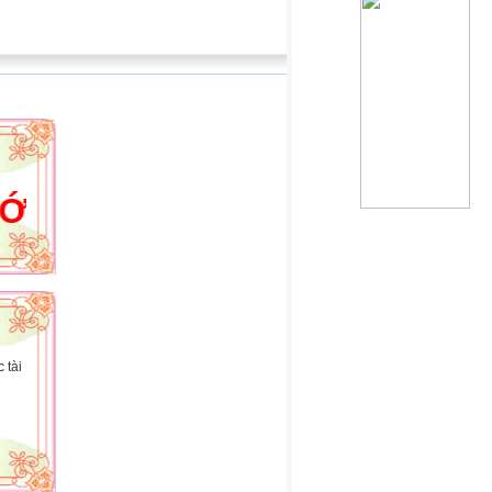
WEBSITE CỦA HOÀNG HẢI
 tài