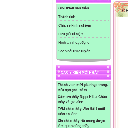
-Yê
- G
Giới thiệu bản thân
C
-Yê
* C
Thành tích
Bài 
Chia sẻ kinh nghiệm
-Yê
-Yê
Lưu giữ kỉ niệm
-Mu
Hình ảnh hoạt động
Soạn bài trực tuyến
Bài
-Yê
-Yê
-Gọ
CÁC Ý KIẾN MỚI NHẤT
* C
Bài 
-Gọ
Thành viên mới gia nhập trang.
-Yê
Mời bạn ghé thăm...
-Cả
Cảm ơn thầy Ngọc Kiểu. Chúc
-Gọ
thầy và gia đình...
* C
d) 
TVM chào thầy Văn Hải ! cuối
-Nê
tuần an lành...
*Nh
Xin chào thầy rất mong được
làm quen cùng thầy....