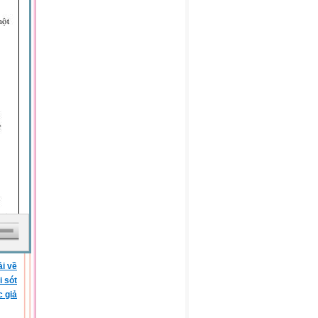
ải về
i sót
c giả