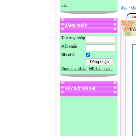
Lấy
Gốc
>
Gi
Lớ
ĐĂNG NHẬP
Lớ
Tên truy nhập
Mật khẩu
Ghi nhớ
Quên mật khẩu
ĐK thành viên
MẤY GIỜ RỒI NHỈ