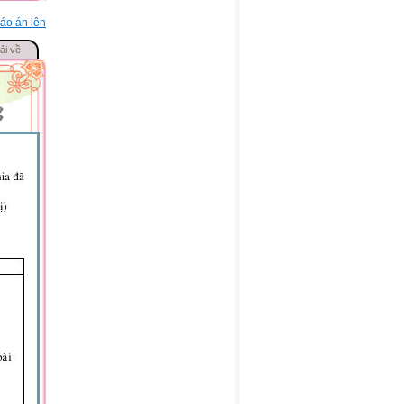
áo án lên
ải về