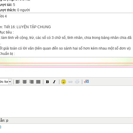
ượt tải:
5
ượt thích:
0 người
ẦN 4
n: Tiết 16: LUYỆN TẬP CHUNG
Mục tiêu :
t làm tính về cộng, trừ, các số có 3 chữ số, tính nhân, chia trong bảng nhân chia đã
.
iết giải toán có lời văn (liên quan đến so sánh hai số hơn kém nhau một số đơn vị)
Chuẩn bị :
ảng phụ viết nội dung bài tập 4 .
Lên lớp :
t động của thầy
ạt động của trò
ớc font
.Bài cũ :
ọi 2HSlên bảng làm BT2 và 4..
T vở 1 số em.
hận xét đánh giá.
ài mới:
iới thiệu bài:
Luyện tập:
dẫn
:
p
 1:
n
ọi học sinh nêu bài .