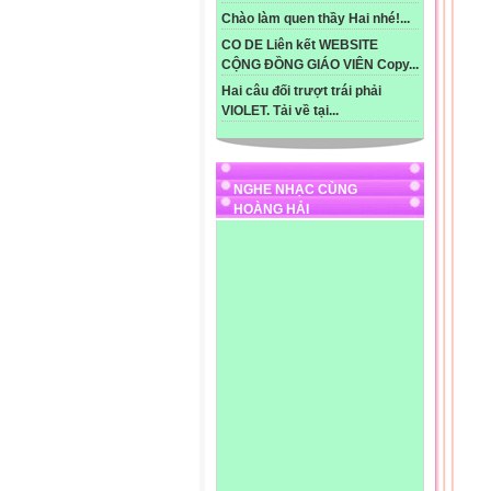

Chào làm quen thầy Hai nhé!...
- H
- H
CO DE Liên kết WEBSITE
- H
CỘNG ĐỒNG GIÁO VIÊN Copy...
Hai câu đối trượt trái phải
- L
VIOLET. Tải về tại...
- M
- C
NGHE NHẠC CÙNG
- 3
HOÀNG HẢI
- Đ
- M
- T
- 2
- T
x x 
x = 
x =
- 1
- H