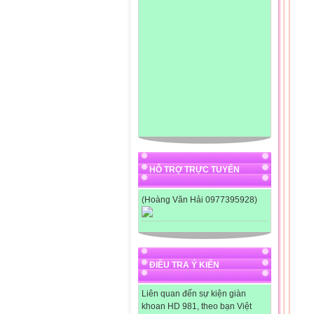
-Họ
- H
- C
-Mộ
Giải
Số 
160 
Đ/S:
-Và
-Về
HỖ TRỢ TRỰC TUYẾN


(Hoàng Văn Hải 0977395928)
****
Tập
A/ 
1.T
- R
ĐIỀU TRA Ý KIẾN
- H
các
Liên quan đến sự kiện giàn
2. 
khoan HD 981, theo bạn Việt
B /