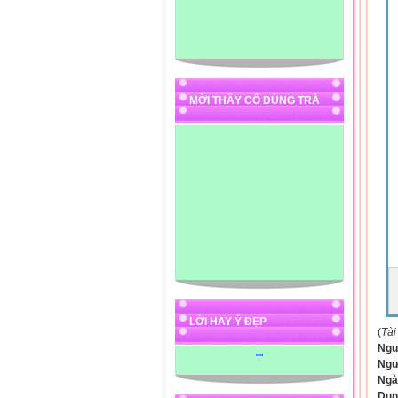
MỜI THẦY CÔ DÙNG TRÀ
LỜI HAY Ý ĐẸP
(
Tài
Ngu
"
"
Ngư
Ngà
Dun