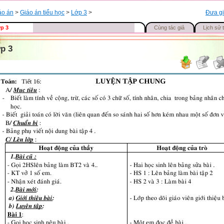
áo án
>
Giáo án tiểu học
>
Lớp 3
>
Đưa gi
p 3
Cùng tác giả
Lịch sử t
p 3