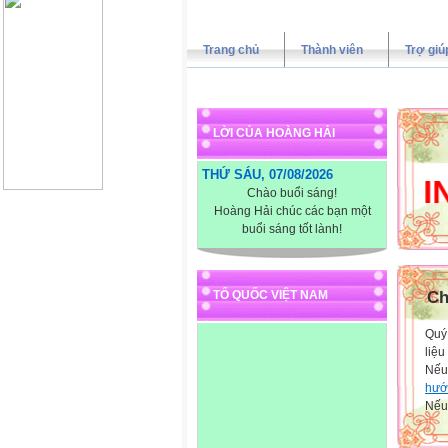
Trang chủ
Thành viên
Trợ giú
LỜI CỦA HOÀNG HẢI
THỨ SÁU, 07/08/2026
XIN CH
Chào buổi sáng!
Hoàng Hải chúc các bạn một
buổi sáng tốt lành!
TỔ QUỐC VIỆT NAM
Ch
Quý 
liệu
Nếu
hướ
Nếu 