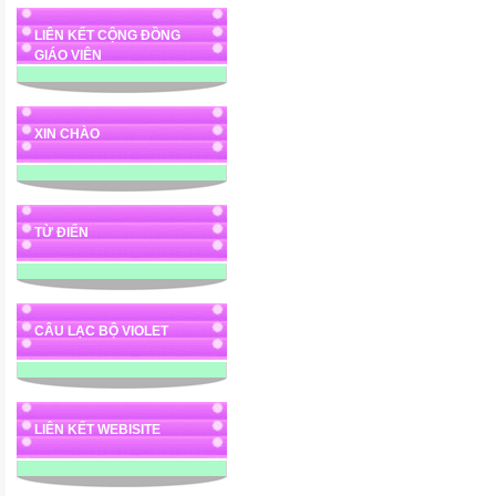
LIÊN KẾT CỘNG ĐỒNG
GIÁO VIÊN
XIN CHÀO
TỪ ĐIỂN
CÂU LẠC BỘ VIOLET
LIÊN KẾT WEBISITE