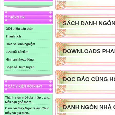
THÔNG TIN
SÁCH DANH NGÔ
Giới thiệu bản thân
Thành tích
Chia sẻ kinh nghiệm
DOWNLOADS PHA
Lưu giữ kỉ niệm
Hình ảnh hoạt động
Soạn bài trực tuyến
ĐỌC BÁO CÙNG H
CÁC Ý KIẾN MỚI NHẤT
Thành viên mới gia nhập trang.
Mời bạn ghé thăm...
DANH NGÔN NHÀ 
Cảm ơn thầy Ngọc Kiểu. Chúc
thầy và gia đình...