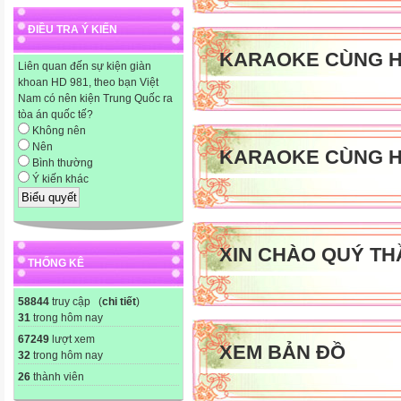
ĐIỀU TRA Ý KIẾN
KARAOKE CÙNG H
Liên quan đến sự kiện giàn
khoan HD 981, theo bạn Việt
Nam có nên kiện Trung Quốc ra
tòa án quốc tế?
Không nên
Nên
KARAOKE CÙNG H
Bình thường
Ý kiến khác
XIN CHÀO QUÝ TH
THỐNG KÊ
58844
truy cập (
chi tiết
)
31
trong hôm nay
67249
lượt xem
XEM BẢN ĐỒ
32
trong hôm nay
26
thành viên