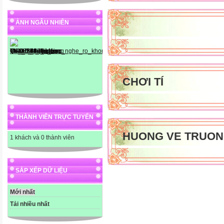
ẢNH NGẪU NHIÊN
CHƠI TÍ
THÀNH VIÊN TRỰC TUYẾN
HUONG VE TRUON
1 khách và 0 thành viên
SẮP XẾP DỮ LIỆU
Mới nhất
Tải nhiều nhất