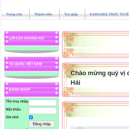
Trang chủ
Thành viên
Trợ giúp
KARAOKE TRƯC TUYẾ
LỜI CỦA HOÀNG HẢI
TỔ QUỐC VIỆT NAM
Chào mừng quý vị 
Hải
ĐĂNG NHẬP
Tên truy nhập
Mật khẩu
Ghi nhớ