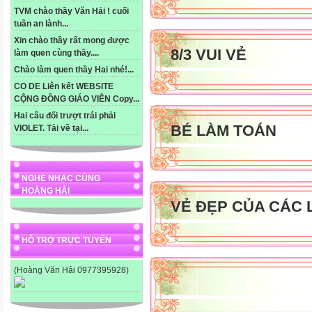
TVM chào thầy Văn Hải ! cuối
tuần an lành...
Xin chào thầy rất mong được
8/3 VUI VẺ
làm quen cùng thầy....
Chào làm quen thầy Hai nhé!...
CO DE Liên kết WEBSITE
CỘNG ĐỒNG GIÁO VIÊN Copy...
Hai câu đối trượt trái phải
BÉ LÀM TOÁN
VIOLET. Tải về tại...
NGHE NHẠC CÙNG
HOÀNG HẢI
VẺ ĐẸP CỦA CÁC 
HỖ TRỢ TRỰC TUYẾN
(Hoàng Văn Hải 0977395928)