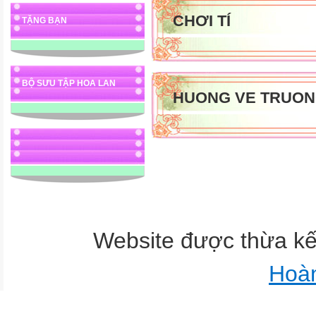
CHƠI TÍ
TẶNG BẠN
BỘ SƯU TẬP HOA LAN
HUONG VE TRUON
Website được thừa k
Hoà