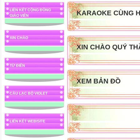
LIÊN KẾT CỘNG ĐỒNG
KARAOKE CÙNG H
GIÁO VIÊN
XIN CHÀO
XIN CHÀO QUÝ TH
TỪ ĐIỂN
XEM BẢN ĐỒ
CÂU LẠC BỘ VIOLET
LIÊN KẾT WEBISITE