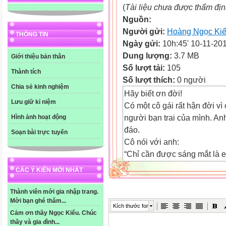
(
Tài liệu chưa được thẩm đị
Nguồn:
Người gửi:
Hoàng Ngọc Ki
THÔNG TIN
Ngày gửi:
10h:45' 10-11-20
Dung lượng:
3.7 MB
Giới thiệu bản thân
Số lượt tải:
105
Thành tích
Số lượt thích:
0 người
Chia sẻ kinh nghiệm
Hãy biết ơn đời!
Lưu giữ kỉ niệm
Có một cô gái rất hận đời vì
người bạn trai của mình. An
Hình ảnh hoạt động
đáo.
Soạn bài trực tuyến
Cô nói với anh:
“Chỉ cần được sáng mắt là 
làm chồng ngay.”
CÁC Ý KIẾN MỚI NHẤT
Một ngày kia, có người tặng 
được mọi thứ, kể cả anh bạn
Thành viên mới gia nhập trang.
Mời bạn ghé thăm...
Anh hỏi cô: “Bây giờ thấy đ
Kích thước font
Cảm ơn thầy Ngọc Kiểu. Chúc
Cô gái nhìn anh bạn của mìn
thầy và gia đình...