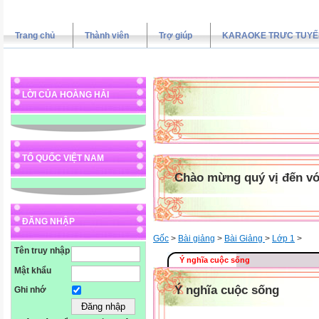
Trang chủ
Thành viên
Trợ giúp
KARAOKE TRƯC TUYẾ
LỜI CỦA HOÀNG HẢI
TỔ QUỐC VIỆT NAM
Chào mừng quý vị đến vớ
ĐĂNG NHẬP
Gốc
>
Bài giảng
>
Bài Giảng
>
Lớp 1
>
Tên truy nhập
Ý nghĩa cuộc sống
Mật khẩu
Ý nghĩa cuộc sống
Ghi nhớ