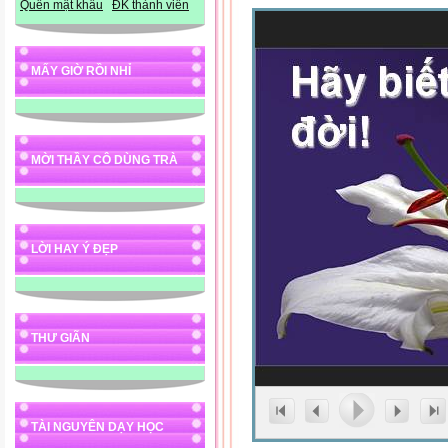
Quên mật khẩu
ĐK thành viên
MẤY GIỜ RỒI NHỈ
MỜI THẦY CÔ DÙNG TRÀ
LỜI HAY Ý ĐẸP
THƯ GIÃN
TÀI NGUYÊN DẠY HỌC