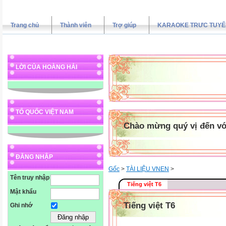
Trang chủ
Thành viên
Trợ giúp
KARAOKE TRƯC TUYẾ
LỜI CỦA HOÀNG HẢI
TỔ QUỐC VIỆT NAM
Chào mừng quý vị đến vớ
ĐĂNG NHẬP
Gốc
>
TÀI LIỆU VNEN
>
Tên truy nhập
Tiếng việt T6
Mật khẩu
Tiếng việt T6
Ghi nhớ