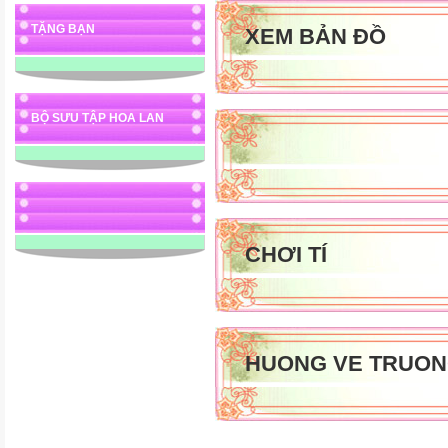
..................................................
TẶNG BẠN
XEM BẢN ĐỒ
..................................................
..................................................
..................................................
..................................................
BỘ SƯU TẬP HOA LAN
..................................................
..................................................
..................................................
..................................................
..................................................
CHƠI TÍ
..................................................
..................................................
..................................................
..................................................
..................................................
HUONG VE TRUON
..................................................
..................................................