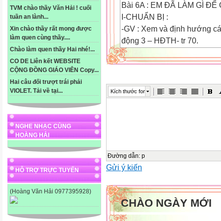
Bài 6A : EM ĐÃ LÀM GÌ ĐỂ
TVM chào thầy Văn Hải ! cuối
I-CHUẨN BỊ :
tuần an lành...
-GV : Xem và định hướng các
Xin chào thầy rất mong được
làm quen cùng thầy....
động 3 – HĐTH- tr 70.
Chào làm quen thầy Hai nhé!...
II-NỘI DUNG ĐIỀU CHỈNH :
CO DE Liên kết WEBSITE
-Hoạt động 4 tr 71 – HĐTH :
CỘNG ĐỒNG GIÁO VIÊN Copy...
thành hoạt động cặp đôi.
Hai câu đối trượt trái phải
..................................................
VIOLET. Tải về tại...
Kích thước font
III-RÚT KINH NGHIỆM :
..................................................
..................................................
NGHE NHẠC CÙNG
..................................................
HOÀNG HẢI
..................................................
Đường dẫn
:
p
..................................................
Gửi ý kiến
..................................................
HỖ TRỢ TRỰC TUYẾN
..................................................
(Hoàng Văn Hải 0977395928)
..................................................
CHÀO NGÀY MỚI
..................................................
..................................................