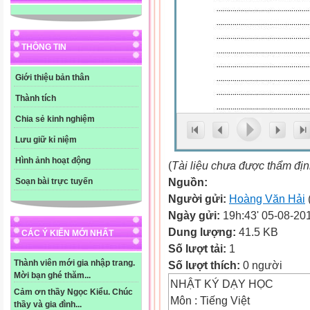
THÔNG TIN
Giới thiệu bản thân
Thành tích
Chia sẻ kinh nghiệm
Lưu giữ kỉ niệm
Hình ảnh hoạt động
(
Tài liệu chưa được thẩm đị
Nguồn:
Soạn bài trực tuyến
Người gửi:
Hoàng Văn Hải
Ngày gửi:
19h:43' 05-08-20
Dung lượng:
41.5 KB
CÁC Ý KIẾN MỚI NHẤT
Số lượt tải:
1
Thành viên mới gia nhập trang.
Số lượt thích:
0 người
Mời bạn ghé thăm...
NHẬT KÝ DẠY HỌC
Cảm ơn thầy Ngọc Kiểu. Chúc
Môn : Tiếng Việt
thầy và gia đình...