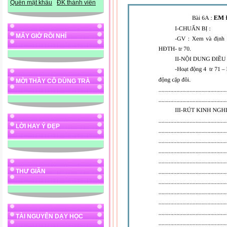
Quên mật khẩu
ĐK thành viên
MẤY GIỜ RỒI NHỈ
MỜI THẦY CÔ DÙNG TRÀ
LỜI HAY Ý ĐẸP
THƯ GIÃN
TÀI NGUYÊN DẠY HỌC