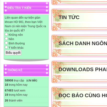
..................................................
ĐIỀU TRA Ý KIẾN
..................................................
..................................................
TIN TỨC
Liên quan đến sự kiện giàn
..................................................
khoan HD 981, theo bạn Việt
Nam có nên kiện Trung Quốc ra
..................................................
tòa án quốc tế?
..................................................
Không nên
..................................................
Nên
SÁCH DANH NGÔ
Bình thường
..................................................
Ý kiến khác
..................................................
..................................................
NHẬT KÝ DẠY HỌC
DOWNLOADS PHA
THỐNG KÊ
Môn : Tiếng Việt
Bài 6B : EM LÀ CON NGOA
58908
truy cập (
chi tiết
)
I-CHUẨN BỊ :
18
trong hôm nay
- 5 Phiếu bài tập cho 5 nhó
67493
lượt xem
ĐỌC BÁO CÙNG H
19
trong hôm nay
-Bảng lớp kẻ sẵn ô chữ ở h
26
thành viên
- 5 Bảng nhóm để thực hiện