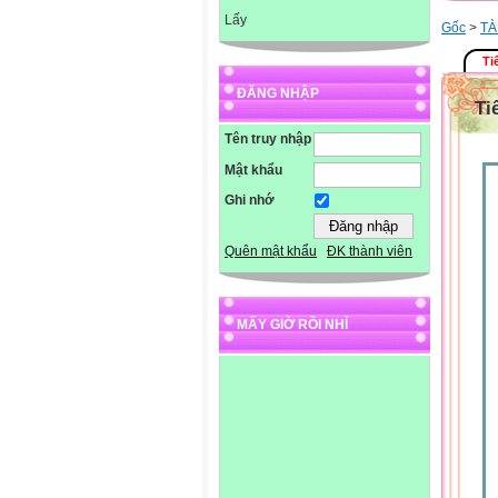
Lấy
Gốc
>
TÀ
Ti
ĐĂNG NHẬP
Ti
Tên truy nhập
Mật khẩu
Ghi nhớ
Quên mật khẩu
ĐK thành viên
MẤY GIỜ RỒI NHỈ