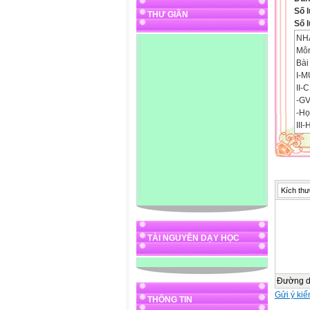
Số l
THƯ GIÃN
Số l
NH
Môn
Bài
I-M
II-
-GV
-Họ
III
1-H
2-H
-Ho
3-H
IV-
Kích thư
......
......
......
......
TÀI NGUYÊN DẠY HỌC
......
......
......
Đường 
......
Gửi ý kiế
......
THÔNG TIN