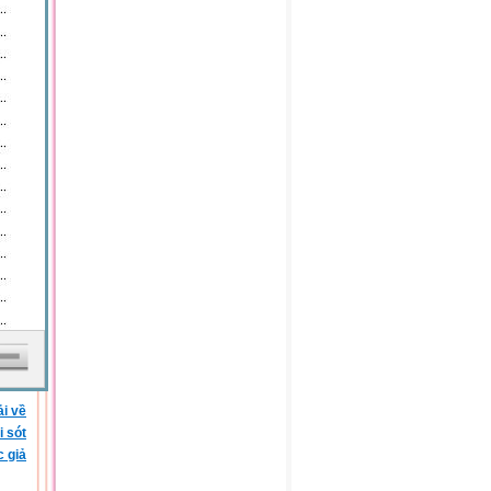
ải về
i sót
c giả