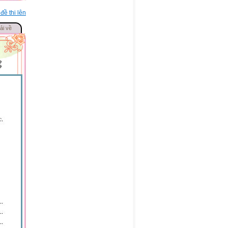
đề thi lên
ải về