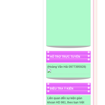
III
1-H
2-H
-Ho
-Ho
3-H
IV-
......
......
......
......
......
......
......
HỖ TRỢ TRỰC TUYẾN
......
......
(Hoàng Văn Hải 0977395928)
......
......
......
......
......
ĐIỀU TRA Ý KIẾN
......
......
Liên quan đến sự kiện giàn
khoan HD 981, theo bạn Việt