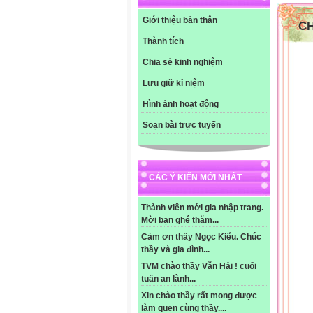
......
......
Giới thiệu bản thân
C
......
......
Thành tích
......
Chia sẻ kinh nghiệm
......
......
Lưu giữ kỉ niệm
......
......
Hình ảnh hoạt động
Soạn bài trực tuyến
NH
Môn
Bà
I-M
CÁC Ý KIẾN MỚI NHẤT
II-
-GV
-Họ
Thành viên mới gia nhập trang.
III
Mời bạn ghé thăm...
1-H
Cảm ơn thầy Ngọc Kiểu. Chúc
-HĐ
thầy và gia đình...
2-H
-HĐ
TVM chào thầy Văn Hải ! cuối
-HĐ
tuần an lành...
3-H
Xin chào thầy rất mong được
IV-
làm quen cùng thầy....