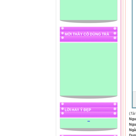
MỜI THẦY CÔ DÙNG TRÀ
LỜI HAY Ý ĐẸP
(
Tài
Ngu
"
"
Ngư
Ngà
Dun