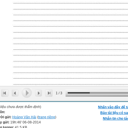
1
/
3
 liệu chưa được thẩm định
)
Nhấn vào đây để t
ồn:
Báo tài liệu có sa
ời gửi:
Hoàng Văn Hải
(
trang riêng
)
Nhắn tin cho tá
y gửi:
19h:46' 06-08-2014
g lượng:
41.5 KB