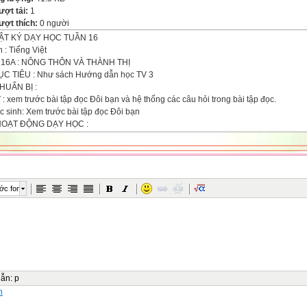
ượt tải:
1
ượt thích:
0 người
ẬT KÝ DẠY HỌC TUẦN 16
 : Tiếng Việt
 16A : NÔNG THÔN VÀ THÀNH THỊ
ỤC TIÊU : Như sách Hướng dẫn học TV 3
CHUẨN BỊ :
 : xem trước bài tập đọc Đôi bạn và hệ thống các câu hỏi trong bài tập đọc.
c sinh: Xem trước bài tập đọc Đôi bạn
-HOẠT ĐỘNG DẠY HỌC :
oạt động cơ bản :
oạt động thực hành :
ạt động 3 : đổi logo nhóm thành hoạt động cặp đôi
oạt động ứng dụng :
RÚT KINH NGHIỆM :
ớc font
.....................................................................................................................................
.....................................................................................................................................
.....................................................................................................................................
.....................................................................................................................................
.....................................................................................................................................
.....................................................................................................................................
.....................................................................................................................................
dẫn
:
p
.....................................................................................................................................
n
.....................................................................................................................................