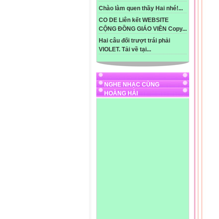
......
Chào làm quen thầy Hai nhé!...
......
......
CO DE Liên kết WEBSITE
......
CỘNG ĐỒNG GIÁO VIÊN Copy...
......
Hai câu đối trượt trái phải
......
VIOLET. Tải về tại...
......
......
......
......
NGHE NHẠC CÙNG
......
HOÀNG HẢI
......
......
......
......
......
......
NH
Môn
Bài
I-M
II-
-GV
+ P
-Họ