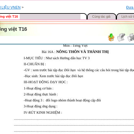
I LIỆU VNEN
>
Đưa 
ếng việt T16
Cùng tác giả
Lịch sử t
ếng việt T16