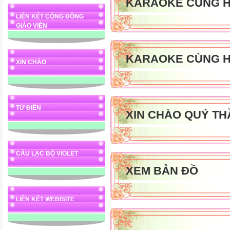
KARAOKE CÙNG H
LIÊN KẾT CỘNG ĐỒNG
GIÁO VIÊN
KARAOKE CÙNG H
XIN CHÀO
TỪ ĐIỂN
XIN CHÀO QUÝ TH
CÂU LẠC BỘ VIOLET
XEM BẢN ĐỒ
LIÊN KẾT WEBISITE