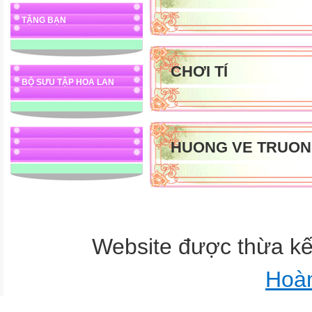
TẶNG BẠN
CHƠI TÍ
BỘ SƯU TẬP HOA LAN
HUONG VE TRUON
Website được thừa k
Hoà