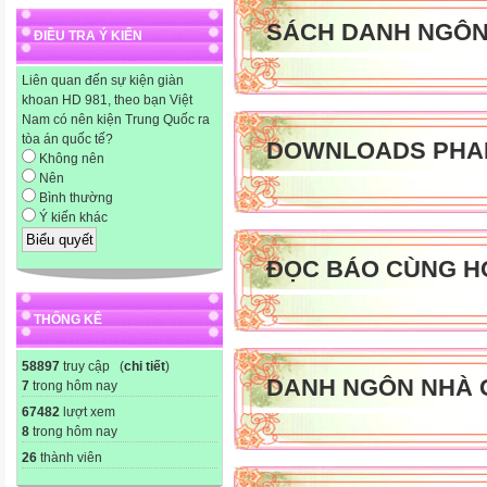
SÁCH DANH NGÔ
ĐIỀU TRA Ý KIẾN
Liên quan đến sự kiện giàn
khoan HD 981, theo bạn Việt
Nam có nên kiện Trung Quốc ra
tòa án quốc tế?
DOWNLOADS PHA
Không nên
Nên
Bình thường
Ý kiến khác
ĐỌC BÁO CÙNG H
THỐNG KÊ
58897
truy cập (
chi tiết
)
DANH NGÔN NHÀ 
7
trong hôm nay
67482
lượt xem
8
trong hôm nay
26
thành viên