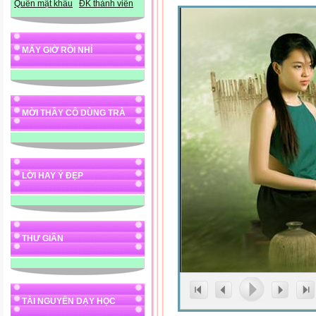
Quên mật khẩu
ĐK thành viên
MẤY GIỜ RỒI NHỈ
MỜI THẦY CÔ DÙNG TRÀ
LỜI HAY Ý ĐẸP
THƯ GIÃN
TÀI NGUYÊN DẠY HỌC