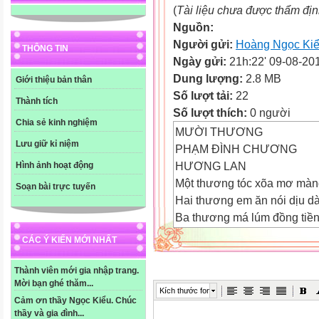
(
Tài liệu chưa được thẩm đị
Nguồn:
Người gửi:
Hoàng Ngọc Ki
THÔNG TIN
Ngày gửi:
21h:22' 09-08-20
Dung lượng:
2.8 MB
Giới thiệu bản thân
Số lượt tải:
22
Thành tích
Số lượt thích:
0 người
Chia sẻ kinh nghiệm
MƯỜI THƯƠNG
Lưu giữ kỉ niệm
PHẠM ĐÌNH CHƯƠNG
HƯƠNG LAN
Hình ảnh hoạt động
Một thương tóc xõa mơ màn
Soạn bài trực tuyến
Hai thương em ăn nói dịu d
Ba thương má lúm đồng tiề
Bốn thương, thương đôi mắ
CÁC Ý KIẾN MỚI NHẤT
Năm thương năm thương
em biết mong chờ
Thành viên mới gia nhập trang.
Mời bạn ghé thăm...
Dù anh đi chinh chiến bao 
Kích thước font
Cảm ơn thầy Ngọc Kiểu. Chúc
tháng xa mờ quê hương
thầy và gia đình...