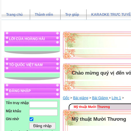
Trang chủ
Thành viên
Trợ giúp
KARAOKE TRƯC TUYẾ
LỜI CỦA HOÀNG HẢI
TỔ QUỐC VIỆT NAM
Chào mừng quý vị đến vớ
ĐĂNG NHẬP
Gốc
>
Bài giảng
>
Bài Giảng
>
Lớp 1
>
Tên truy nhập
Mỹ thuật Mười Thương
Mật khẩu
Mỹ thuật Mười Thương
Ghi nhớ