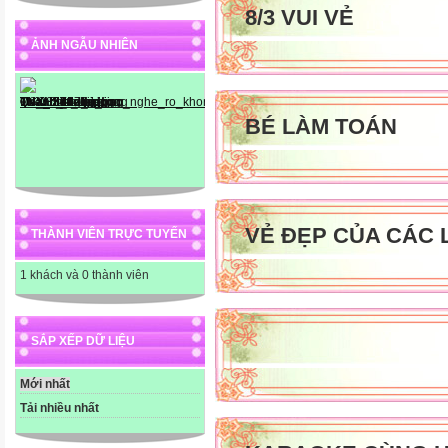
8/3 VUI VẺ
ẢNH NGẪU NHIÊN
BÉ LÀM TOÁN
VẺ ĐẸP CỦA CÁC 
THÀNH VIÊN TRỰC TUYẾN
1 khách và 0 thành viên
SẮP XẾP DỮ LIỆU
Mới nhất
Tải nhiều nhất