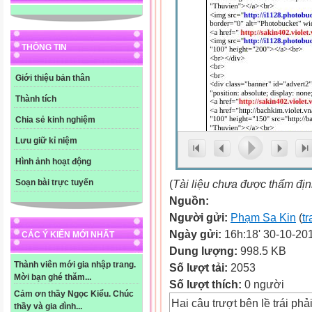
THÔNG TIN
Giới thiệu bản thân
Thành tích
Chia sẻ kinh nghiệm
Lưu giữ kỉ niệm
Hình ảnh hoạt động
(
Tài liệu chưa được thẩm đị
Soạn bài trực tuyến
Nguồn:
Người gửi:
Phạm Sa Kin
(
tr
Ngày gửi:
16h:18' 30-10-20
CÁC Ý KIẾN MỚI NHẤT
Dung lượng:
998.5 KB
Thành viên mới gia nhập trang.
Số lượt tải:
2053
Mời bạn ghé thăm...
Số lượt thích:
0 người
Cảm ơn thầy Ngọc Kiểu. Chúc
Hai câu trượt bên lề trái ph
thầy và gia đình...