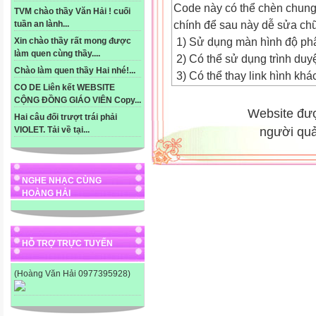
Code này có thể chèn chung
TVM chào thầy Văn Hải ! cuối
chính để sau này dễ sửa chữ
tuần an lành...
1) Sử dụng màn hình độ ph
Xin chào thầy rất mong được
làm quen cùng thầy....
2) Có thể sử dụng trình duy
Chào làm quen thầy Hai nhé!...
3) Có thể thay link hình khác
CO DE Liên kết WEBSITE
CỘNG ĐỒNG GIÁO VIÊN Copy...
Thầy Cô Copy code rồi mở W
Website đư
Hai câu đối trượt trái phải
chỉnh sửa như sau:
người quả
VIOLET. Tải về tại...
1. Thay Link : http://sakin40
Violet của Thầy Cô
2. Thay Phạm Sa Kin bằng 
NGHE NHẠC CÙNG
3.Thay các Link ảnh: ( Nếu t
HOÀNG HẢI
thay vào , còn không thì đ
Link ảnh :
http://i1128.photobucket.co
HỖ TRỢ TRỰC TUYẾN
Tiên học lễ)
(Hoàng Văn Hải 0977395928)
Link ảnh :
http://i1128.photobucket.co
nơ cuối cùng)