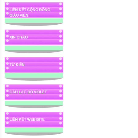
LIÊN KẾT CỘNG ĐỒNG
GIÁO VIÊN
XIN CHÀO
alt="Phot
h
TỪ ĐIỂN
CÂU LẠC BỘ VIOLET
LIÊN KẾT WEBISITE