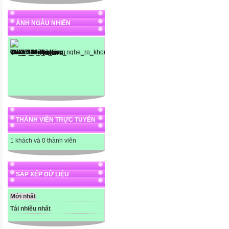
ẢNH NGẪU NHIÊN
"position: ab
"100
src="http://
THÀNH VIÊN TRỰC TUYẾN
1 khách và 0 thành viên
SẮP XẾP DỮ LIỆU
Mới nhất
Tải nhiều nhất