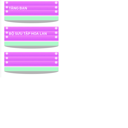
TẶNG BẠN
BỘ SƯU TẬP HOA LAN
"position: ab
"100
src="http://