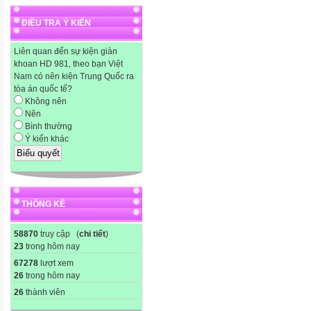
Link ảnh :
ĐIỀU TRA Ý KIẾN
http://i1128.photobucket.co
(Hậu học văn)
Liên quan đến sự kiện giàn
4. Link này khỏi thay , vì có 
khoan HD 981, theo bạn Việt
Nam có nên kiện Trung Quốc ra
Link ảnh : http://bachkim.vn
tòa án quốc tế?
Website FREE)
Không nên
5. Sau khi đã sửa code phù 
Nên
Bình thường
Copy code( bôi đen / Ctrl +C
Ý kiến khác
khối chính Paste vào văn b
phần tiêu đề không đặt để trố
này không tích nữa dễ tìm để
Ví dụ sau
THỐNG KÊ
Tiêu đề :
58870
truy cập (
chi tiết
)

23
trong hôm nay
Văn bản có thể nhúng m
67278
lượt xem
26
trong hôm nay
26
thành viên