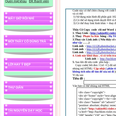
Quên mật khẩu
ĐK thành viên
MẤY GIỜ RỒI NHỈ
MỜI THẦY CÔ DÙNG TRÀ
LỜI HAY Ý ĐẸP
THƯ GIÃN
TÀI NGUYÊN DẠY HỌC