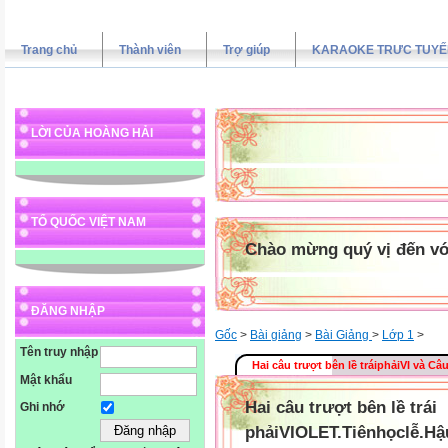
Trang chủ
Thành viên
Trợ giúp
KARAOKE TRƯC TUYẾ
LỜI CỦA HOÀNG HẢI
TỔ QUỐC VIỆT NAM
Chào mừng quý vị đến vớ
ĐĂNG NHẬP
Gốc
>
Bài giảng
>
Bài Giảng
>
Lớp 1
>
Tên truy nhập
Hai câu trượt bên lề tráiphảiVI và Câu
Mật khẩu
Hai câu trượt bên lề trái
Ghi nhớ
phảiVIOLET.Tiênhọclễ.Hậ