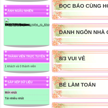
ĐỌC BÁO CÙNG H
ẢNH NGẪU NHIÊN
2
DANH NGÔN NHÀ 
THÀNH VIÊN TRỰC TUYẾN
8/3 VUI VẺ
3
1 khách và 0 thành viên
4
SẮP XẾP DỮ LIỆU
BÉ LÀM TOÁN
Mới nhất
Tải nhiều nhất