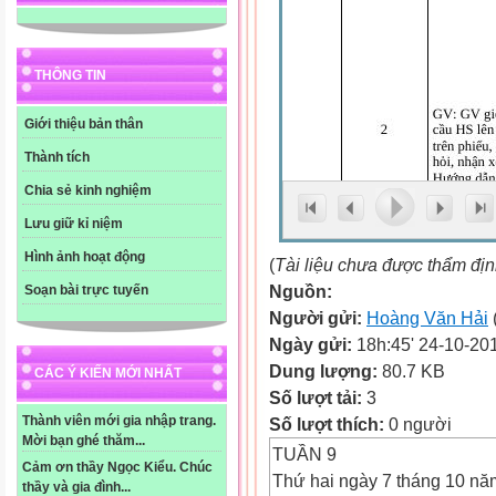
THÔNG TIN
Giới thiệu bản thân
Thành tích
Chia sẻ kinh nghiệm
Lưu giữ kỉ niệm
Hình ảnh hoạt động
(
Tài liệu chưa được thẩm đị
Nguồn:
Soạn bài trực tuyến
Người gửi:
Hoàng Văn Hải
Ngày gửi:
18h:45' 24-10-20
Dung lượng:
80.7 KB
CÁC Ý KIẾN MỚI NHẤT
Số lượt tải:
3
Thành viên mới gia nhập trang.
Số lượt thích:
0 người
Mời bạn ghé thăm...
TUẦN 9
Cảm ơn thầy Ngọc Kiểu. Chúc
Thứ hai ngày 7 tháng 10 nă
thầy và gia đình...