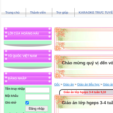
Trang chủ
Thành viên
Trợ giúp
KARAOKE TRƯC TUYẾ
LỜI CỦA HOÀNG HẢI
TỔ QUỐC VIỆT NAM
Chào mừng quý vị đến vớ
ĐĂNG NHẬP
Gốc
>
Giáo án
>
Giáo án tiểu học
>
Giáo á
Tên truy nhập
Giáo án lớp hgeps 3-4 tuần 9,10
Mật khẩu
Giáo án lớp hgeps 3-4 tu
Ghi nhớ