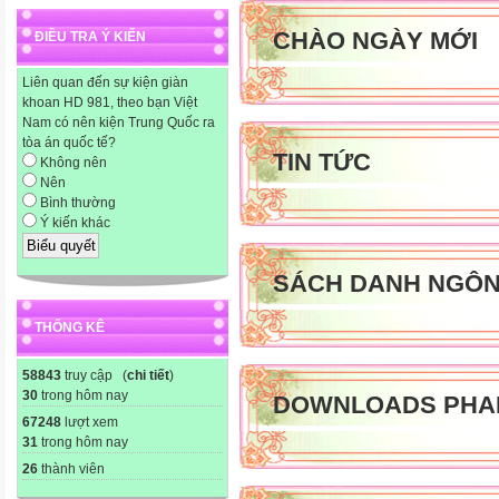
CHÀO NGÀY MỚI
ĐIỀU TRA Ý KIẾN
Liên quan đến sự kiện giàn
khoan HD 981, theo bạn Việt
Nam có nên kiện Trung Quốc ra
II
tòa án quốc tế?
Đồ dùng
TIN TỨC
Không nên
Nên
Bình thường
III
Ý kiến khác
Các hoạt động dạy học.
1
SÁCH DANH NGÔ
THỐNG KÊ
58843
truy cập (
chi tiết
)
30
trong hôm nay
DOWNLOADS PHA
67248
lượt xem
31
trong hôm nay
26
thành viên