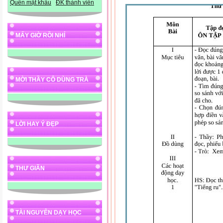
Quên mật khẩu
ĐK thành viên
MẤY GIỜ RỒI NHỈ
MỜI THẦY CÔ DÙNG TRÀ
LỜI HAY Ý ĐẸP
THƯ GIÃN
TÀI NGUYÊN DẠY HỌC