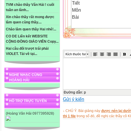
Tiết
TVM chào thầy Văn Hải ! cuối
Môn
tuần an lành...
Bài
Xin chào thầy rất mong được
làm quen cùng thầy....
Chào làm quen thầy Hai nhé!...
NTĐ3
CO DE Liên kết WEBSITE
Tập đọc - Kể chuyện
CỘNG ĐỒNG GIÁO VIÊN Copy...
ÔN TẬP GIỮA HỌC KÌ 1
Hai câu đối trượt trái phải
NTĐ4
VIOLET. Tải về tại...
Kích thước font
Toán
HAI ĐƯỜNG THẲNG VUÔ

NGHE NHẠC CÙNG
I
HOÀNG HẢI
Mục tiêu
Đường dẫn
:
p
Gửi ý kiến
HỖ TRỢ TRỰC TUYẾN
↓ CHÚ Ý: Bài giảng này
được nén lại dưới
(Hoàng Văn Hải 0977395928)
thị 1 file
trong số đó, đề nghị các thầy 