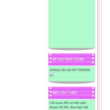
- L
-HS 
- M
- M
-Ch
- Đ
-Ch
- H
- M
-Th
- L
HỖ TRỢ TRỰC TUYẾN
Chú
Mọi
(Hoàng Văn Hải 0977395928)
-Ch
- T
- L
ĐIỀU TRA Ý KIẾN
Liên quan đến sự kiện giàn
khoan HD 981, theo bạn Việt