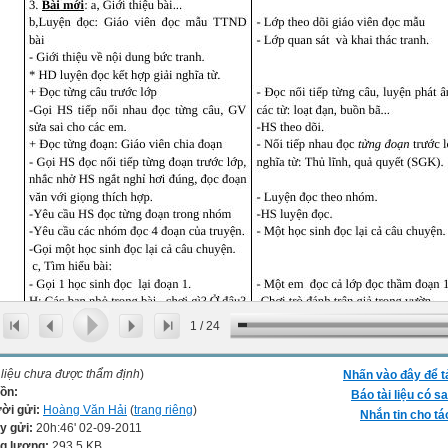
1
/
24
 liệu chưa được thẩm định
)
Nhấn vào đây để t
ồn:
Báo tài liệu có sa
ời gửi:
Hoàng Văn Hải
(
trang riêng
)
Nhắn tin cho tá
y gửi:
20h:46' 02-09-2011
g lượng:
293.5 KB