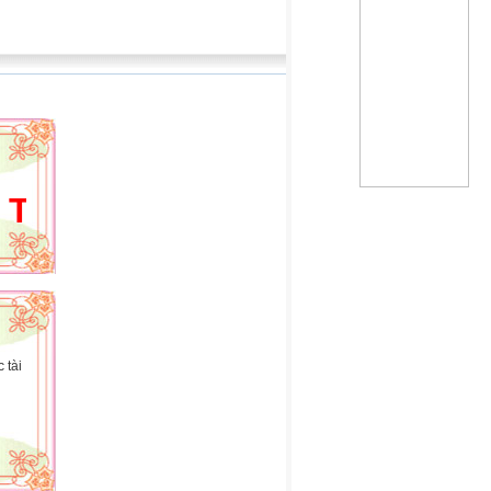
ẦY CÔ ĐẾN VỚI WEBSITE CỦ
 tài