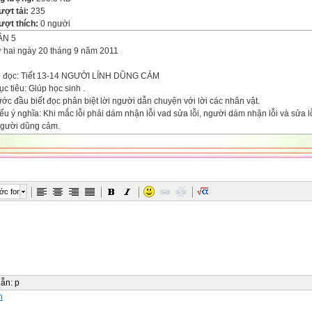
ượt tải:
235
ượt thích:
0 người
̀N 5
́ hai ngày 20 tháng 9 năm 2011
p đọc: Tiết 13-14 NGƯỜI LÍNH DŨNG CẢM
ục tiêu: Giúp học sinh .
ước đầu biết đọc phân biệt lời người dẫn chuyện với lời các nhân vật.
iểu ý nghĩa: Khi mắc lỗi phải dám nhận lỗi vad sửa lỗi, người dám nhận lỗi và sửa l
người dũng cảm.
iết kể lại từng đoạn của câu chuyện dựa theo tranh minh họa (HS: Khá giỏi kể lại đ
n bộ câu chuyện.
áo dục học sinh tính dũng cảm , gan dạ.
 Đồ dùng dạy học: Tranh minh họa bài đọc sách giáo khoa.
 Các hoạt động dạy học:
ớc font
t động của giáo viên
ạt động của học sinh
Ổn định tổ chức:
iểm tra bài cũ:
i 3 em lên bảng đọc bài "Ông ngoại"
iáo viên nhận xét ghi điểm.
dẫn
:
p
ài mới: a, Giới thiệu bài...
n
uyện đọc: Giáo viên đọc mẫu TTND bài