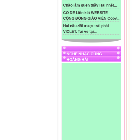
- C
Chào làm quen thầy Hai nhé!...
- Y
- G
CO DE Liên kết WEBSITE
* K
CỘNG ĐỒNG GIÁO VIÊN Copy...
1.G
Hai câu đối trượt trái phải
2. 
VIOLET. Tải về tại...
- C
- G
- T
- Gi
NGHE NHẠC CÙNG
4. 
HOÀNG HẢI
5. D
- Nh

- H
- L
- L
- Đ
-HS
- N