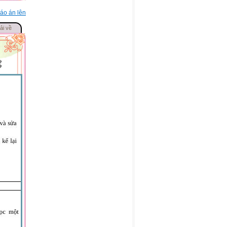
áo án lên
ải về