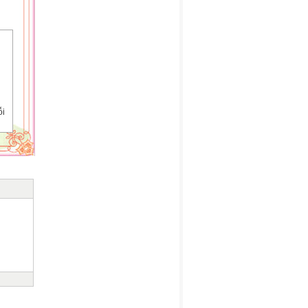
ỗi
ược