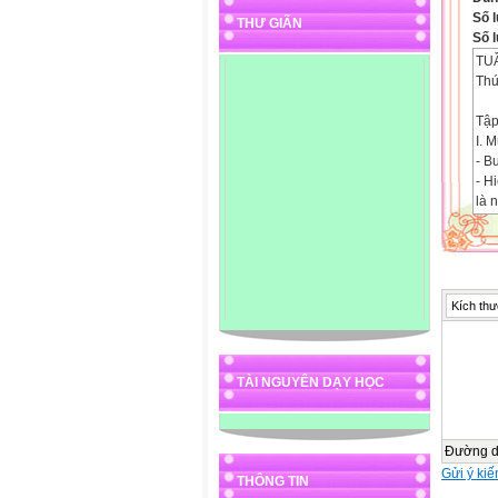
Số l
THƯ GIÃN
Số l
TUÂ
Thư
Tậ
I. M
- B
- H
là 
- B
toà
- Gi
II.
III.
Kích thư
Hoạ
Ho

1. 
TÀI NGUYÊN DẠY HỌC
2. K
-Gọ
- G
Đường 
3. B
Gửi ý kiế
b,L
THÔNG TIN