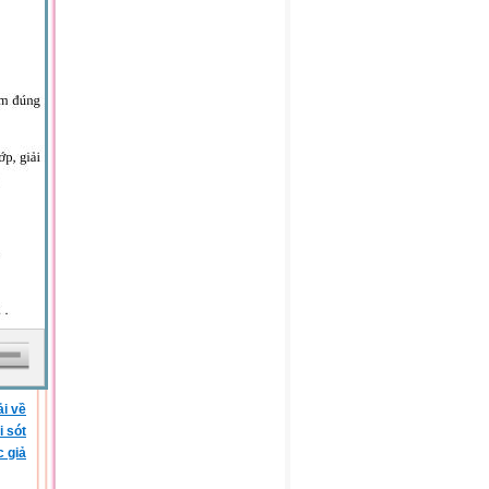
ải về
i sót
c giả