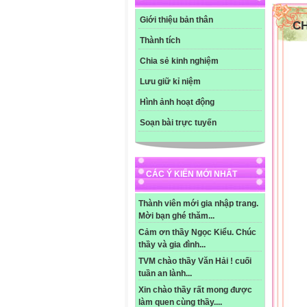
- G
* H
Giới thiệu bản thân
C
+ Đ
-Gọ
Thành tích
+ Đ
Chia sẻ kinh nghiệm
- G
văn
Lưu giữ kỉ niệm
-Yê
-Yê
Hình ảnh hoạt động
-Gọ
Soạn bài trực tuyến
c, T
- G
H: C
- Y
CÁC Ý KIẾN MỚI NHẤT
H: V
H: V
H: T
Thành viên mới gia nhập trang.
H:Vi
Mời bạn ghé thăm...
- Y
Cảm ơn thầy Ngọc Kiểu. Chúc
H: P
thầy và gia đình...
là 
TVM chào thầy Văn Hải ! cuối
H: C
tuần an lành...
d, L
Xin chào thầy rất mong được
-Đọ
làm quen cùng thầy....