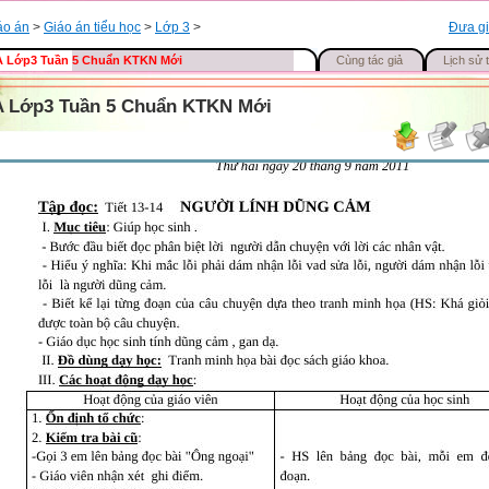
áo án
>
Giáo án tiểu học
>
Lớp 3
>
Đưa gi
 Lớp3 Tuần 5 Chuẩn KTKN Mới
Cùng tác giả
Lịch sử t
 Lớp3 Tuần 5 Chuẩn KTKN Mới