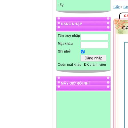
Lấy
Gốc
>
Gi
GA
ĐĂNG NHẬP
GA
Tên truy nhập
Mật khẩu
Ghi nhớ
Quên mật khẩu
ĐK thành viên
MẤY GIỜ RỒI NHỈ