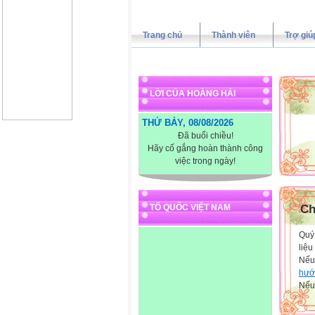
Trang chủ
Thành viên
Trợ giú
LỜI CỦA HOÀNG HẢI
THỨ BẢY, 08/08/2026
Đã buổi chiều!
Hãy cố gắng hoàn thành công
việc trong ngày!
TỔ QUỐC VIỆT NAM
Ch
Quý 
liệu
Nếu
hướ
Nếu 