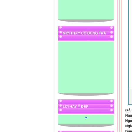
MỜI THẦY CÔ DÙNG TRÀ
LỜI HAY Ý ĐẸP
(
Tài
Ngu
"
"
Ngư
Ngà
Dun