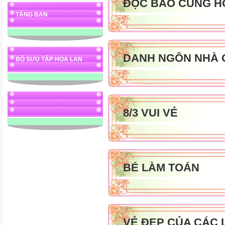
ĐỌC BÁO CÙNG H
TẶNG BẠN
DANH NGÔN NHÀ 
BỘ SƯU TẬP HOA LAN
8/3 VUI VẺ
BÉ LÀM TOÁN
VẺ ĐẸP CỦA CÁC 