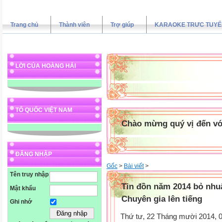
Trang chủ
Thành viên
Trợ giúp
KARAOKE TRƯC TUYẾ
LỜI CỦA HOÀNG HẢI
TỔ QUỐC VIỆT NAM
Chào mừng quý vị đến vớ
ĐĂNG NHẬP
Gốc
>
Bài viết
>
Tên truy nhập
Tin đồn năm 2014 bỏ nhu
Mật khẩu
Chuyên gia lên tiếng
Ghi nhớ
Thứ tư, 22 Tháng mười 2014,