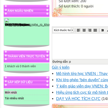
Số lượt xem: 200
Số lượt thích: 0 người
ẢNH NGẪU NHIÊN
Kích thước font
THÀNH VIÊN TRỰC TUYẾN
Đường dẫn
:
p
1 khách và 0 thành viên
Gửi ý kiến
Mô hình lớp học VNEN : Thay 
Khi lớp ghép “bén duyên” cù
SẮP XẾP DỮ LIỆU
Ý kiến giáo viên dạy VNEN: B
Hiệu ứng tích cực từ mô hình
Mới nhất
DẠY VÀ HỌC TÍCH CỰC
(14/
Tải nhiều nhất