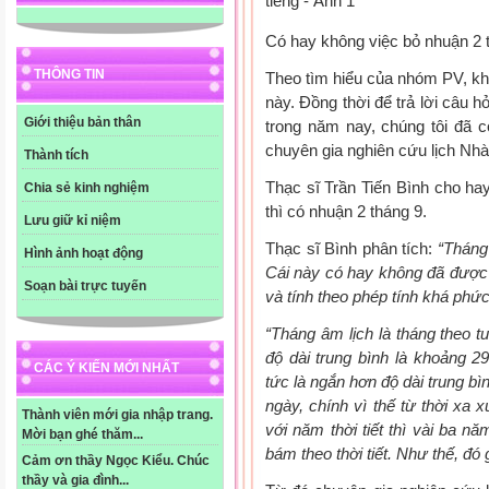
Có hay không việc bỏ nhuận 2 
THÔNG TIN
Theo tìm hiểu của nhóm PV, kh
này. Đồng thời để trả lời câu h
Giới thiệu bản thân
trong năm nay, chúng tôi đã c
chuyên gia nghiên cứu lịch Nh
Thành tích
Thạc sĩ Trần Tiến Bình cho ha
Chia sẻ kinh nghiệm
thì có nhuận 2 tháng 9.
Lưu giữ kỉ niệm
Thạc sĩ Bình phân tích:
“Tháng
Hình ảnh hoạt động
Cái này có hay không đã được
Soạn bài trực tuyến
và tính theo phép tính khá phức
“Tháng âm lịch là tháng theo tu
độ dài trung bình là khoảng 
CÁC Ý KIẾN MỚI NHẤT
tức là ngắn hơn độ dài trung bì
ngày, chính vì thế từ thời xa
Thành viên mới gia nhập trang.
với năm thời tiết thì vài ba 
Mời bạn ghé thăm...
bám theo thời tiết. Như thế, đó 
Cảm ơn thầy Ngọc Kiểu. Chúc
thầy và gia đình...