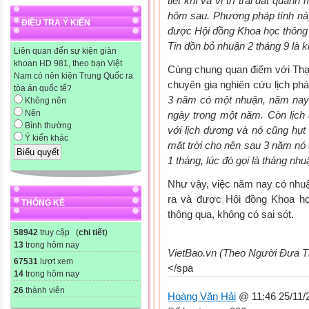
tiết khí và vị trí trái đất quan
hôm sau. Phương pháp tính nà
ĐIỀU TRA Ý KIẾN
được Hội đồng Khoa học thông 
Tin đồn bỏ nhuận 2 tháng 9 là 
Liên quan đến sự kiện giàn
khoan HD 981, theo bạn Việt
Cùng chung quan điểm với Thạ
Nam có nên kiện Trung Quốc ra
chuyên gia nghiên cứu lịch ph
tòa án quốc tế?
3 năm có một nhuận, năm nay 
Không nên
Nên
ngày trong một năm. Còn lịch 
Bình thường
với lịch dương và nó cũng hụt
Ý kiến khác
mặt trời cho nên sau 3 năm nó đ
1 tháng, lúc đó gọi là tháng nhu
Như vậy, việc năm nay có nhuậ
ra và được Hội đồng Khoa h
THỐNG KÊ
thông qua, không có sai sót.
58942
truy cập (
chi tiết
)
13
trong hôm nay
VietBao.vn (Theo Người Đưa T
67531
lượt xem
</spa
14
trong hôm nay
26
thành viên
Hoàng Văn Hải
@ 11:46 25/11/