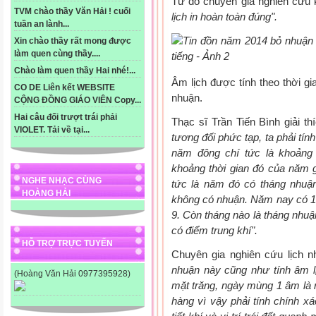
Từ đó chuyên gia nghiên cứu k
TVM chào thầy Văn Hải ! cuối
lịch in hoàn toàn đúng".
tuần an lành...
Xin chào thầy rất mong được
làm quen cùng thầy....
Chào làm quen thầy Hai nhé!...
Âm lịch được tính theo thời g
CO DE Liên kết WEBSITE
nhuận.
CỘNG ĐỒNG GIÁO VIÊN Copy...
Hai câu đối trượt trái phải
Thạc sĩ Trần Tiến Bình giải thí
VIOLET. Tải về tại...
tương đối phức tạp, ta phải tính
năm đông chí tức là khoảng 
khoảng thời gian đó của năm g
NGHE NHẠC CÙNG
tức là năm đó có tháng nhuận
HOÀNG HẢI
không có nhuận. Năm nay có 1
9. Còn tháng nào là tháng nhuậ
có điểm trung khí".
HỖ TRỢ TRỰC TUYẾN
Chuyên gia nghiên cứu lịch 
nhuận này cũng như tính âm lịc
(Hoàng Văn Hải 0977395928)
mặt trăng, ngày mùng 1 âm là n
hàng vì vậy phải tính chính xác