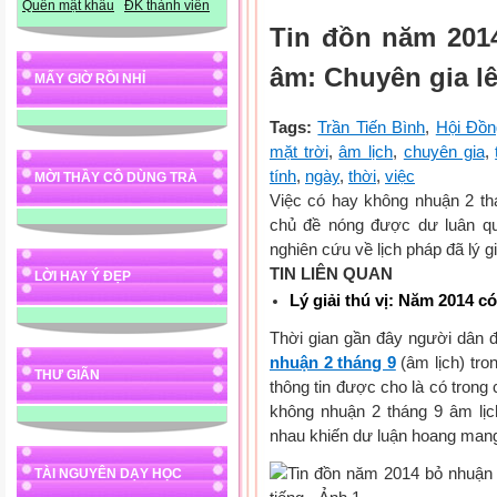
Quên mật khẩu
ĐK thành viên
Tin đồn năm 201
âm: Chuyên gia lê
MẤY GIỜ RỒI NHỈ
Tags:
Trần Tiến Bình
,
Hội Đồ
mặt trời
,
âm lịch
,
chuyên gia
,
tính
,
ngày
,
thời
,
việc
MỜI THẦY CÔ DÙNG TRÀ
Việc có hay không nhuận 2 thá
chủ đề nóng được dư luân qu
nghiên cứu về lịch pháp đã lý g
TIN LIÊN QUAN
LỜI HAY Ý ĐẸP
Lý giải thú vị: Năm 2014 
Thời gian gần đây người dân 
nhuận 2 tháng 9
(âm lịch) tro
THƯ GIÃN
thông tin được cho là có tron
không nhuận 2 tháng 9 âm lịch
nhau khiến dư luận hoang man
TÀI NGUYÊN DẠY HỌC