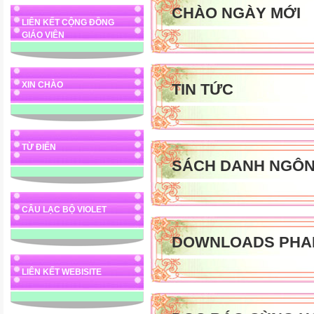
CHÀO NGÀY MỚI
LIÊN KẾT CỘNG ĐỒNG
GIÁO VIÊN
XIN CHÀO
TIN TỨC
TỪ ĐIỂN
SÁCH DANH NGÔ
CÂU LẠC BỘ VIOLET
DOWNLOADS PHA
LIÊN KẾT WEBISITE