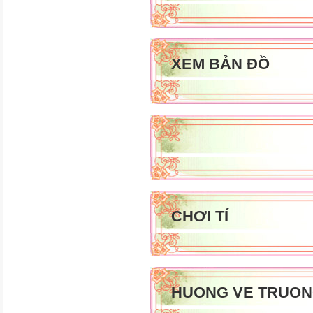
XEM BẢN ĐỒ
CHƠI TÍ
HUONG VE TRUON