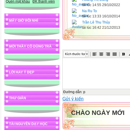
Quên mật khẩu
ĐK thành viên
tải lúc 14:55 29/10/2022
Na Ru To
tải lúc 13:33 16/10/2014
MẤY GIỜ RỒI NHỈ
Trần Lê Thu Thủy
tải lúc 16:42 21/12/2013
MỜI THẦY CÔ DÙNG TRÀ
Kích thước font
LỜI HAY Ý ĐẸP
Đường dẫn
:
p
Gửi ý kiến
THƯ GIÃN
CHÀO NGÀY MỚI
TÀI NGUYÊN DẠY HỌC