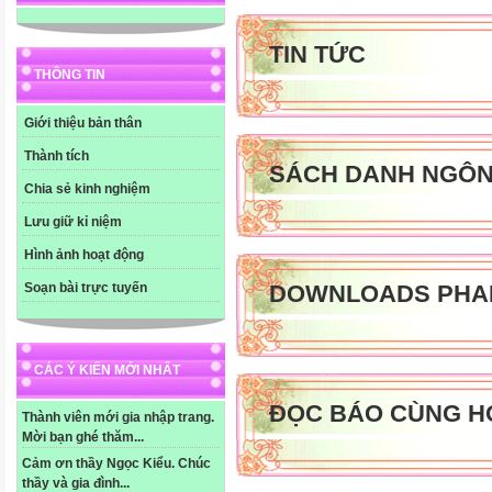
TIN TỨC
THÔNG TIN
Giới thiệu bản thân
Thành tích
SÁCH DANH NGÔ
Chia sẻ kinh nghiệm
Lưu giữ kỉ niệm
Hình ảnh hoạt động
DOWNLOADS PHA
Soạn bài trực tuyến
CÁC Ý KIẾN MỚI NHẤT
ĐỌC BÁO CÙNG H
Thành viên mới gia nhập trang.
Mời bạn ghé thăm...
Cảm ơn thầy Ngọc Kiểu. Chúc
thầy và gia đình...