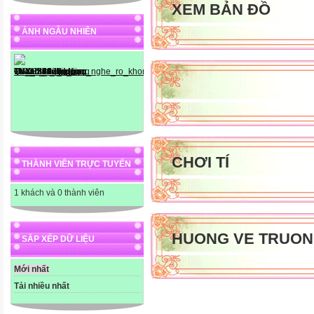
XEM BẢN ĐỒ
ẢNH NGẪU NHIÊN
CHƠI TÍ
THÀNH VIÊN TRỰC TUYẾN
1 khách và 0 thành viên
HUONG VE TRUON
SẮP XẾP DỮ LIỆU
Mới nhất
Tải nhiều nhất