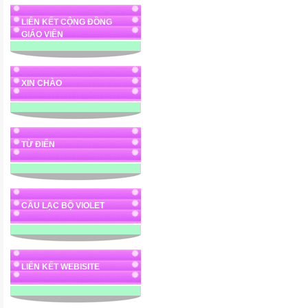
LIÊN KẾT CỘNG ĐỒNG
GIÁO VIÊN
XIN CHÀO
TỪ ĐIỂN
CÂU LẠC BỘ VIOLET
LIÊN KẾT WEBISITE