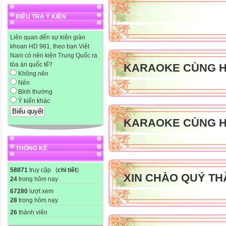
ĐIỀU TRA Ý KIẾN
Liên quan đến sự kiện giàn
khoan HD 981, theo bạn Việt
Nam có nên kiện Trung Quốc ra
tòa án quốc tế?
KARAOKE CÙNG H
Không nên
Nên
Bình thường
Ý kiến khác
KARAOKE CÙNG H
THỐNG KÊ
58871
truy cập (
chi tiết
)
XIN CHÀO QUÝ TH
24
trong hôm nay
67280
lượt xem
28
trong hôm nay
26
thành viên