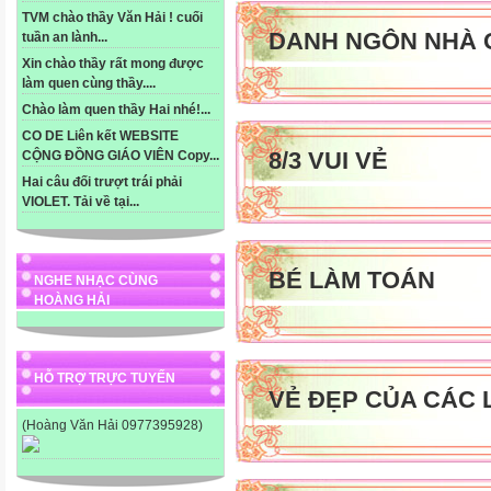
TVM chào thầy Văn Hải ! cuối
DANH NGÔN NHÀ 
tuần an lành...
Xin chào thầy rất mong được
làm quen cùng thầy....
Chào làm quen thầy Hai nhé!...
CO DE Liên kết WEBSITE
8/3 VUI VẺ
CỘNG ĐỒNG GIÁO VIÊN Copy...
Hai câu đối trượt trái phải
VIOLET. Tải về tại...
BÉ LÀM TOÁN
NGHE NHẠC CÙNG
HOÀNG HẢI
HỖ TRỢ TRỰC TUYẾN
VẺ ĐẸP CỦA CÁC 
(Hoàng Văn Hải 0977395928)