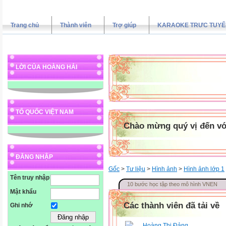
Trang chủ
Thành viên
Trợ giúp
KARAOKE TRƯC TUYẾ
LỜI CỦA HOÀNG HẢI
TỔ QUỐC VIỆT NAM
Chào mừng quý vị đến vớ
ĐĂNG NHẬP
Gốc
>
Tư liệu
>
Hình ảnh
>
Hình ảnh lớp 1
Tên truy nhập
10 bước học tập theo mô hình VNEN
Mật khẩu
Các thành viên đã tải về
Ghi nhớ
Hoàng Thị Đảng