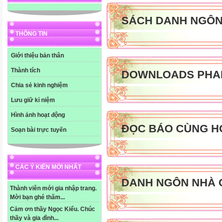
SÁCH DANH NGÔ
THÔNG TIN
Giới thiệu bản thân
Thành tích
DOWNLOADS PHA
Chia sẻ kinh nghiệm
Lưu giữ kỉ niệm
Hình ảnh hoạt động
ĐỌC BÁO CÙNG H
Soạn bài trực tuyến
CÁC Ý KIẾN MỚI NHẤT
DANH NGÔN NHÀ 
Thành viên mới gia nhập trang.
Mời bạn ghé thăm...
Cảm ơn thầy Ngọc Kiểu. Chúc
thầy và gia đình...