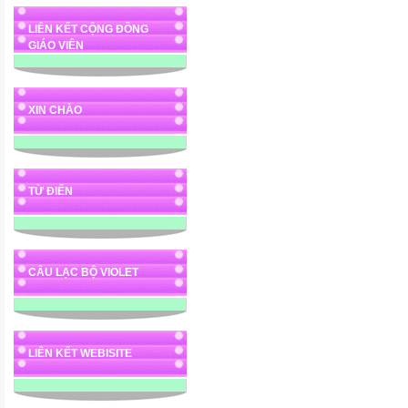
LIÊN KẾT CỘNG ĐỒNG
GIÁO VIÊN
XIN CHÀO
TỪ ĐIỂN
CÂU LẠC BỘ VIOLET
LIÊN KẾT WEBISITE