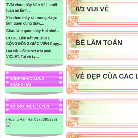
TVM chào thầy Văn Hải ! cuối
8/3 VUI VẺ
tuần an lành...
Xin chào thầy rất mong được
làm quen cùng thầy....
Chào làm quen thầy Hai nhé!...
CO DE Liên kết WEBSITE
BÉ LÀM TOÁN
CỘNG ĐỒNG GIÁO VIÊN Copy...
Hai câu đối trượt trái phải
VIOLET. Tải về tại...
VẺ ĐẸP CỦA CÁC 
NGHE NHẠC CÙNG
HOÀNG HẢI
HỖ TRỢ TRỰC TUYẾN
(Hoàng Văn Hải 0977395928)