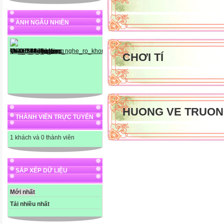
ẢNH NGẪU NHIÊN
CHƠI TÍ
HUONG VE TRUON
THÀNH VIÊN TRỰC TUYẾN
1 khách và 0 thành viên
SẮP XẾP DỮ LIỆU
Mới nhất
Tải nhiều nhất