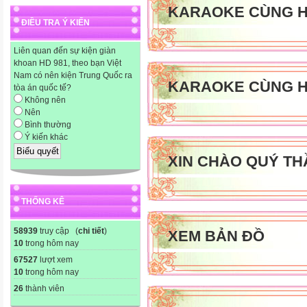
KARAOKE CÙNG H
ĐIỀU TRA Ý KIẾN
Liên quan đến sự kiện giàn
khoan HD 981, theo bạn Việt
Nam có nên kiện Trung Quốc ra
KARAOKE CÙNG H
tòa án quốc tế?
Không nên
Nên
Bình thường
Ý kiến khác
XIN CHÀO QUÝ TH
THỐNG KÊ
58939
truy cập (
chi tiết
)
XEM BẢN ĐỒ
10
trong hôm nay
67527
lượt xem
10
trong hôm nay
26
thành viên