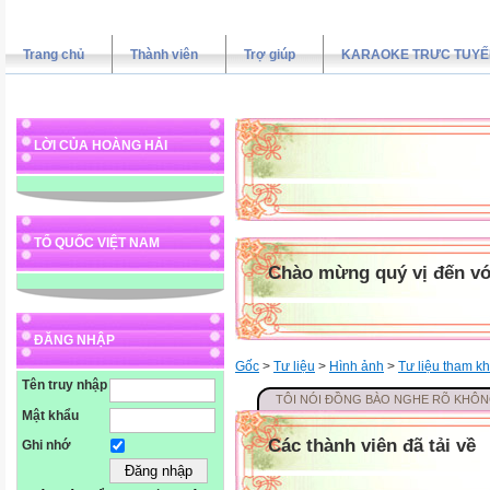
Trang chủ
Thành viên
Trợ giúp
KARAOKE TRƯC TUYẾ
LỜI CỦA HOÀNG HẢI
TỔ QUỐC VIỆT NAM
Chào mừng quý vị đến vớ
ĐĂNG NHẬP
Gốc
>
Tư liệu
>
Hình ảnh
>
Tư liệu tham k
Tên truy nhập
TÔI NÓI ĐỒNG BÀO NGHE RÕ KHÔ
Mật khẩu
Các thành viên đã tải về
Ghi nhớ