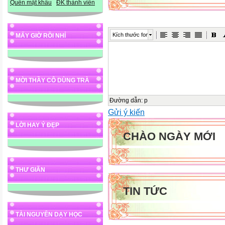
Quên mật khẩu
ĐK thành viên
Kích thước font
MẤY GIỜ RỒI NHỈ
MỜI THẦY CÔ DÙNG TRÀ
Đường dẫn
:
p
Gửi ý kiến
LỜI HAY Ý ĐẸP
CHÀO NGÀY MỚI
THƯ GIÃN
TIN TỨC
TÀI NGUYÊN DẠY HỌC