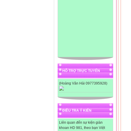
HỖ TRỢ TRỰC TUYẾN
(Hoàng Văn Hải 0977395928)
ĐIỀU TRA Ý KIẾN
Liên quan đến sự kiện giàn
khoan HD 981, theo bạn Việt