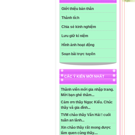
Giới thiệu bản thân
Thành tích
Chia sẻ kinh nghiệm
Lưu giữ kỉ niệm
Hình ảnh hoạt động
Soạn bài trực tuyến
CÁC Ý KIẾN MỚI NHẤT
Thành viên mới gia nhập trang.
Mời bạn ghé thăm...
Cảm ơn thầy Ngọc Kiểu. Chúc
thầy và gia đình...
TVM chào thầy Văn Hải ! cuối
tuần an lành...
Xin chào thầy rất mong được
làm quen cùng thầy....