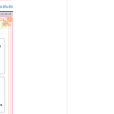
ư liệu lên
 sử tải về
CS