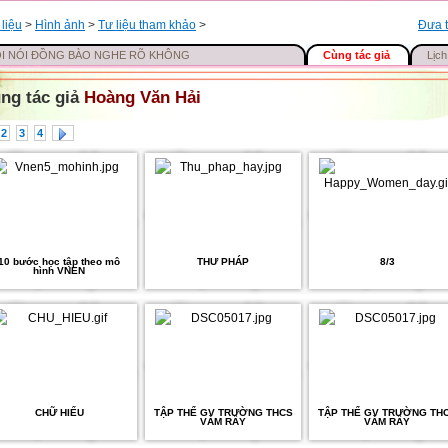
 liệu
>
Hình ảnh
>
Tư liệu tham khảo
>
Đưa t
I NÓI ĐỒNG BÀO NGHE RÕ KHÔNG
Cùng tác giả
Lịch
ng tác giả
Hoàng Văn Hải
2
3
4
10 bước học tập theo mô
THƯ PHÁP
8/3
hình VNEN
CHỮ HIẾU
TẬP THỂ GV TRƯỜNG THCS
TẬP THỂ GV TRƯỜNG TH
VÀM RẦY
VÀM RẦY