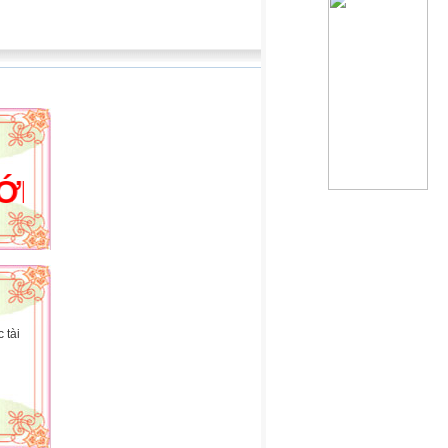
WEBSITE CỦA HOÀNG HẢI
 tài