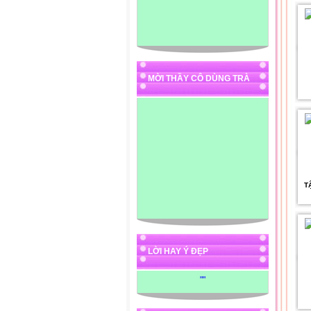
MỜI THẦY CÔ DÙNG TRÀ
T
LỜI HAY Ý ĐẸP
"
"