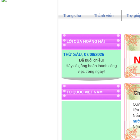
Trang chủ
Thành viên
Trợ giú
LỜI CỦA HOÀNG HẢI
THỨ SÁU, 07/08/2026
XIN CH
Đã buổi chiều!
Hãy cố gắng hoàn thành công
việc trong ngày!
TỔ QUỐC VIỆT NAM
Ch
Quý 
liệu
Nếu
hướ
Nếu 