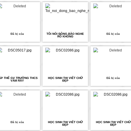
Đã bị xóa
TÔI NÓI ĐỒNG BÀO NGHE
Đã bị xóa
RÕ KHÔNG
ẬP THỂ GV TRƯỜNG THCS
HỌC SINH THI VIẾT CHỮ
Đã bị xóa
VÀM RẦY
ĐẸP
Đã bị xóa
HỌC SINH THI VIẾT CHỮ
HỌC SINH THI VIẾT CHỮ
ĐẸP
ĐẸP