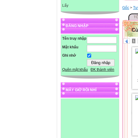
Lấy
Gốc
>
Tư
TÔ
ĐĂNG NHẬP
Cù
Tên truy nhập
1
Mật khẩu
Ghi nhớ
Quên mật khẩu
ĐK thành viên
MẤY GIỜ RỒI NHỈ