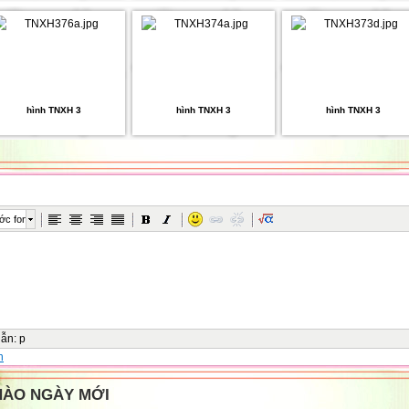
hình TNXH 3
hình TNXH 3
hình TNXH 3
ớc font
dẫn
:
p
n
HÀO NGÀY MỚI