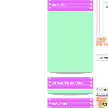
THƯ GIÃN
Kích thư
TÀI NGUYÊN DẠY HỌC
Đường 
Gửi ý kiế
C
THÔNG TIN