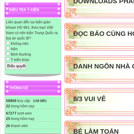
DOWNLOADS PHA
ĐIỀU TRA Ý KIẾN
Liên quan đến sự kiện giàn
khoan HD 981, theo bạn Việt
ĐỌC BÁO CÙNG H
Nam có nên kiện Trung Quốc ra
tòa án quốc tế?
Không nên
Nên
Bình thường
Ý kiến khác
DANH NGÔN NHÀ 
THỐNG KÊ
8/3 VUI VẺ
58869
truy cập (
chi tiết
)
22
trong hôm nay
67277
lượt xem
25
trong hôm nay
26
thành viên
BÉ LÀM TOÁN