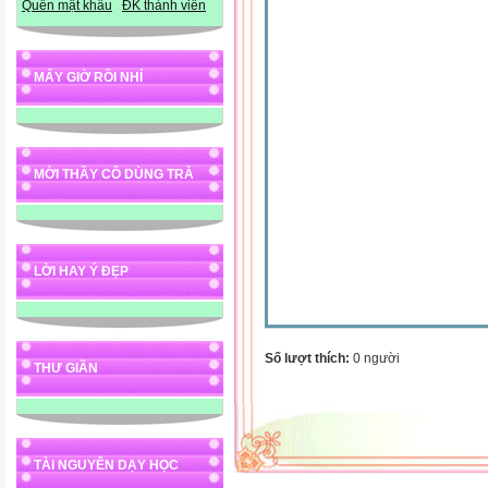
Quên mật khẩu
ĐK thành viên
MẤY GIỜ RỒI NHỈ
MỜI THẦY CÔ DÙNG TRÀ
LỜI HAY Ý ĐẸP
Số lượt thích:
0 người
THƯ GIÃN
TÀI NGUYÊN DẠY HỌC