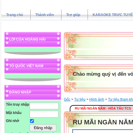
Trang chủ
Thành viên
Trợ giúp
KARAOKE TRƯC TUYẾ
LỜI CỦA HOÀNG HẢI
TỔ QUỐC VIỆT NAM
Chào mừng quý vị đến vớ
ĐĂNG NHẬP
Gốc
>
Tư liệu
>
Hình ảnh
>
Tư liệu tham k
Tên truy nhập
RU MÃI NGÀN NĂM - HÒA TẤU TCS
Mật khẩu
RU MÃI NGÀN NĂM
Ghi nhớ