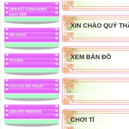
LIÊN KẾT CỘNG ĐỒNG
GIÁO VIÊN
XIN CHÀO QUÝ TH
XIN CHÀO
XEM BẢN ĐỒ
TỪ ĐIỂN
CÂU LẠC BỘ VIOLET
LIÊN KẾT WEBISITE
CHƠI TÍ