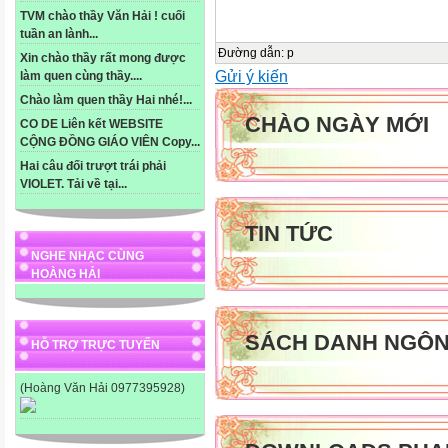
TVM chào thầy Văn Hải ! cuối
tuần an lành...
Đường dẫn
:
p
Xin chào thầy rất mong được
Gửi ý kiến
làm quen cùng thầy....
Chào làm quen thầy Hai nhé!...
CHÀO NGÀY MỚI
CO DE Liên kết WEBSITE
CỘNG ĐỒNG GIÁO VIÊN Copy...
Hai câu đối trượt trái phải
VIOLET. Tải về tại...
TIN TỨC
NGHE NHẠC CÙNG
HOÀNG HẢI
SÁCH DANH NGÔ
HỖ TRỢ TRỰC TUYẾN
(Hoàng Văn Hải 0977395928)