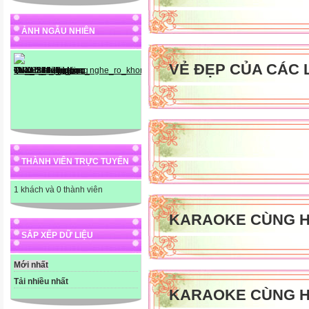
ẢNH NGẪU NHIÊN
VẺ ĐẸP CỦA CÁC 
THÀNH VIÊN TRỰC TUYẾN
1 khách và 0 thành viên
KARAOKE CÙNG H
SẮP XẾP DỮ LIỆU
Mới nhất
Tải nhiều nhất
KARAOKE CÙNG H