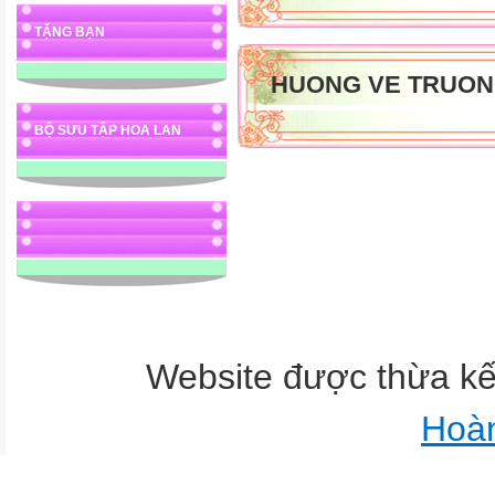
TẶNG BẠN
HUONG VE TRUON
BỘ SƯU TẬP HOA LAN
Website được thừa k
Hoà