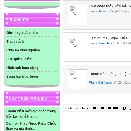
TVM chào thầy Văn Hải ! c
Hoàng Ngọc Kiểu
@ 15h:45p 
THÔNG TIN
Giới thiệu bản thân
Cảm ơn thầy Ngọc Kiểu. Ch
Thành tích
Hoàng Văn Hải
@ 19h:34p 24
Chia sẻ kinh nghiệm
Lưu giữ kỉ niệm
Hình ảnh hoạt động
Thành viên mới gia nhập 
Soạn bài trực tuyến
Phạm Chí Ngoan
@ 20h:02p 
CÁC Ý KIẾN MỚI NHẤT
Kích thước font
Thành viên mới gia nhập trang.
Mời bạn ghé thăm...
Cảm ơn thầy Ngọc Kiểu. Chúc
thầy và gia đình...