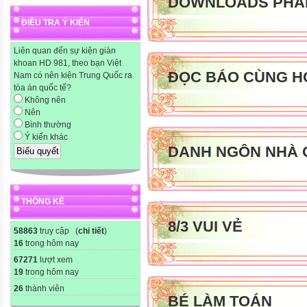
DOWNLOADS PHA
ĐIỀU TRA Ý KIẾN
Liên quan đến sự kiện giàn
khoan HD 981, theo bạn Việt
ĐỌC BÁO CÙNG H
Nam có nên kiện Trung Quốc ra
tòa án quốc tế?
Không nên
Nên
Bình thường
Ý kiến khác
DANH NGÔN NHÀ 
THỐNG KÊ
8/3 VUI VẺ
58863
truy cập (
chi tiết
)
16
trong hôm nay
67271
lượt xem
19
trong hôm nay
26
thành viên
BÉ LÀM TOÁN