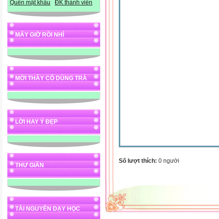
Quên mật khẩu
ĐK thành viên
MẤY GIỜ RỒI NHỈ
MỜI THẦY CÔ DÙNG TRÀ
LỜI HAY Ý ĐẸP
Số lượt thích:
0 người
THƯ GIÃN
TÀI NGUYÊN DẠY HỌC