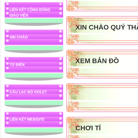
LIÊN KẾT CỘNG ĐỒNG
GIÁO VIÊN
XIN CHÀO QUÝ TH
XIN CHÀO
XEM BẢN ĐỒ
TỪ ĐIỂN
CÂU LẠC BỘ VIOLET
LIÊN KẾT WEBISITE
CHƠI TÍ