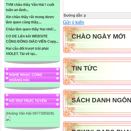
TVM chào thầy Văn Hải ! cuối
tuần an lành...
Đường dẫn
:
p
Xin chào thầy rất mong được
Gửi ý kiến
làm quen cùng thầy....
Chào làm quen thầy Hai nhé!...
CHÀO NGÀY MỚI
CO DE Liên kết WEBSITE
CỘNG ĐỒNG GIÁO VIÊN Copy...
Hai câu đối trượt trái phải
VIOLET. Tải về tại...
TIN TỨC
NGHE NHẠC CÙNG
HOÀNG HẢI
SÁCH DANH NGÔ
HỖ TRỢ TRỰC TUYẾN
(Hoàng Văn Hải 0977395928)