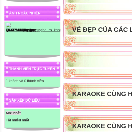
ẢNH NGẪU NHIÊN
VẺ ĐẸP CỦA CÁC 
THÀNH VIÊN TRỰC TUYẾN
1 khách và 0 thành viên
KARAOKE CÙNG H
SẮP XẾP DỮ LIỆU
Mới nhất
Tải nhiều nhất
KARAOKE CÙNG H