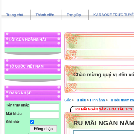
Trang chủ
Thành viên
Trợ giúp
KARAOKE TRƯC TUYẾ
LỜI CỦA HOÀNG HẢI
TỔ QUỐC VIỆT NAM
Chào mừng quý vị đến vớ
ĐĂNG NHẬP
Gốc
>
Tư liệu
>
Hình ảnh
>
Tư liệu tham k
Tên truy nhập
RU MÃI NGÀN NĂM - HÒA TẤU TCS
Mật khẩu
RU MÃI NGÀN NĂM
Ghi nhớ