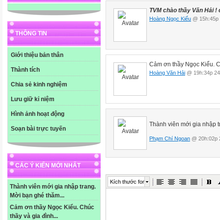
TVM chào thầy Văn Hải ! c
Hoàng Ngọc Kiểu
@ 15h:45p 
THÔNG TIN
Giới thiệu bản thân
Cảm ơn thầy Ngọc Kiểu. Ch
Thành tích
Hoàng Văn Hải
@ 19h:34p 24
Chia sẻ kinh nghiệm
Lưu giữ kỉ niệm
Hình ảnh hoạt động
Thành viên mới gia nhập 
Soạn bài trực tuyến
Phạm Chí Ngoan
@ 20h:02p 
CÁC Ý KIẾN MỚI NHẤT
Kích thước font
Thành viên mới gia nhập trang.
Mời bạn ghé thăm...
Cảm ơn thầy Ngọc Kiểu. Chúc
thầy và gia đình...