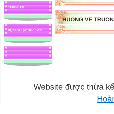
TẶNG BẠN
HUONG VE TRUON
BỘ SƯU TẬP HOA LAN
Website được thừa k
Hoà