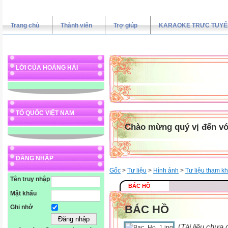
Trang chủ
Thành viên
Trợ giúp
KARAOKE TRƯC TUYẾ
LỜI CỦA HOÀNG HẢI
TỔ QUỐC VIỆT NAM
Chào mừng quý vị đến vớ
ĐĂNG NHẬP
Gốc
>
Tư liệu
>
Hình ảnh
>
Tư liệu tham k
Tên truy nhập
BÁC HỒ
Mật khẩu
BÁC HỒ
Ghi nhớ
(
Tài liệu chưa