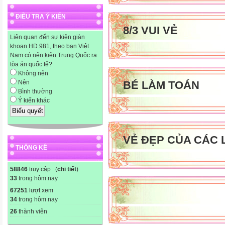
ĐIỀU TRA Ý KIẾN
8/3 VUI VẺ
Liên quan đến sự kiện giàn
khoan HD 981, theo bạn Việt
Nam có nên kiện Trung Quốc ra
tòa án quốc tế?
Không nên
BÉ LÀM TOÁN
Nên
Bình thường
Ý kiến khác
VẺ ĐẸP CỦA CÁC 
THỐNG KÊ
58846
truy cập (
chi tiết
)
33
trong hôm nay
67251
lượt xem
34
trong hôm nay
26
thành viên