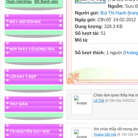
Quên mật khẩu
ĐK thành viên
Nguồn:
Sưu t
Người gửi:
Bùi Thị Hạnh
(
tran
Ngày gửi:
23h:05' 14-02-2012
MẤY GIỜ RỒI NHỈ
Dung lượng:
328.3 KB
Số lượt tải:
51
Mô tả:
MỜI THẦY CÔ DÙNG TRÀ
Số lượt thích:
1 người (
Hoàng
LỜI HAY Ý ĐẸP
Chào làm quen thầy Hai n
Lê Thê
@ 09h:42p 24/02/12
THƯ GIÃN
Xin chào thầy rất mong đư
TÀI NGUYÊN DẠY HỌC
Hoàng Văn Hải
@ 15h:33p 24