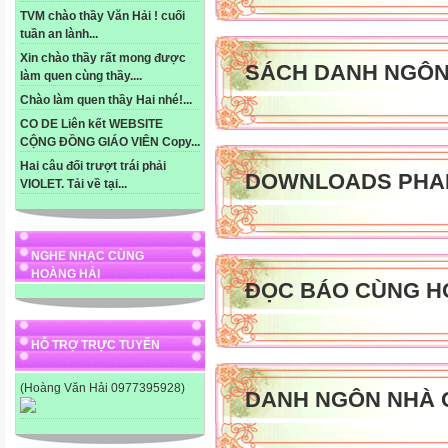
TVM chào thầy Văn Hải ! cuối
tuần an lành...
Xin chào thầy rất mong được
SÁCH DANH NGÔ
làm quen cùng thầy....
Chào làm quen thầy Hai nhé!...
CO DE Liên kết WEBSITE
CỘNG ĐỒNG GIÁO VIÊN Copy...
Hai câu đối trượt trái phải
DOWNLOADS PHA
VIOLET. Tải về tại...
NGHE NHẠC CÙNG
HOÀNG HẢI
ĐỌC BÁO CÙNG H
HỖ TRỢ TRỰC TUYẾN
(Hoàng Văn Hải 0977395928)
DANH NGÔN NHÀ 