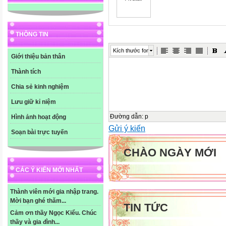
THÔNG TIN
Kích thước font
Giới thiệu bản thân
Thành tích
Chia sẻ kinh nghiệm
Lưu giữ kỉ niệm
Đường dẫn
:
p
Hình ảnh hoạt động
Gửi ý kiến
Soạn bài trực tuyến
CHÀO NGÀY MỚI
CÁC Ý KIẾN MỚI NHẤT
Thành viên mới gia nhập trang.
Mời bạn ghé thăm...
TIN TỨC
Cảm ơn thầy Ngọc Kiểu. Chúc
thầy và gia đình...