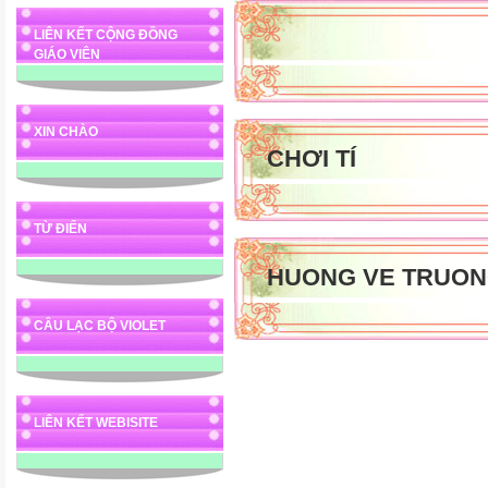
LIÊN KẾT CỘNG ĐỒNG
GIÁO VIÊN
XIN CHÀO
CHƠI TÍ
TỪ ĐIỂN
HUONG VE TRUON
CÂU LẠC BỘ VIOLET
LIÊN KẾT WEBISITE