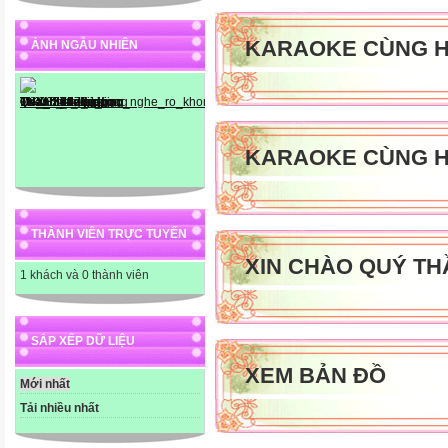
KARAOKE CÙNG H
ẢNH NGẪU NHIÊN
KARAOKE CÙNG H
THÀNH VIÊN TRỰC TUYẾN
XIN CHÀO QUÝ TH
1 khách và 0 thành viên
SẮP XẾP DỮ LIỆU
XEM BẢN ĐỒ
Mới nhất
Tải nhiều nhất