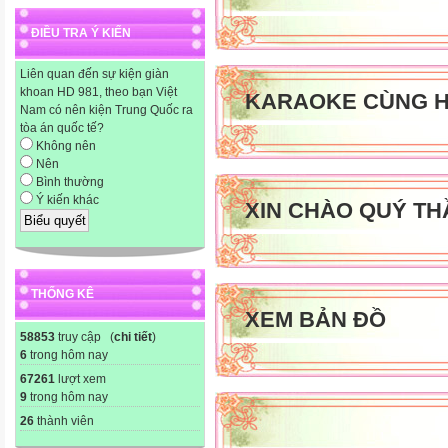
ĐIỀU TRA Ý KIẾN
Liên quan đến sự kiện giàn
khoan HD 981, theo bạn Việt
KARAOKE CÙNG H
Nam có nên kiện Trung Quốc ra
tòa án quốc tế?
Không nên
Nên
Bình thường
Ý kiến khác
XIN CHÀO QUÝ TH
THỐNG KÊ
XEM BẢN ĐỒ
58853
truy cập (
chi tiết
)
6
trong hôm nay
67261
lượt xem
9
trong hôm nay
26
thành viên