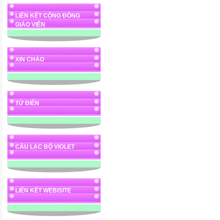
LIÊN KẾT CỘNG ĐỒNG
GIÁO VIÊN
XIN CHÀO
TỪ ĐIỂN
CÂU LẠC BỘ VIOLET
LIÊN KẾT WEBISITE