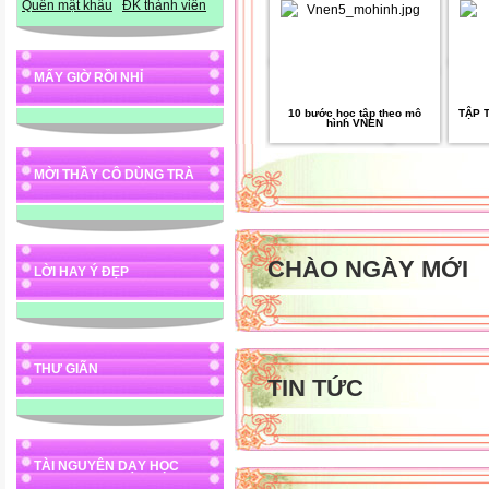
Quên mật khẩu
ĐK thành viên
MẤY GIỜ RỒI NHỈ
10 bước học tập theo mô
TẬP 
hình VNEN
MỜI THẦY CÔ DÙNG TRÀ
CHÀO NGÀY MỚI
LỜI HAY Ý ĐẸP
THƯ GIÃN
TIN TỨC
TÀI NGUYÊN DẠY HỌC