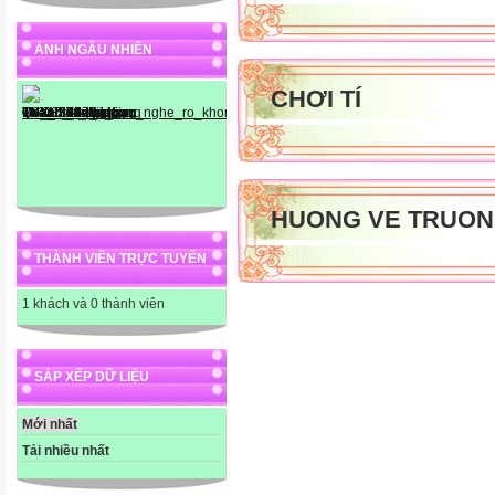
ẢNH NGẪU NHIÊN
CHƠI TÍ
HUONG VE TRUON
THÀNH VIÊN TRỰC TUYẾN
1 khách và 0 thành viên
SẮP XẾP DỮ LIỆU
Mới nhất
Tải nhiều nhất