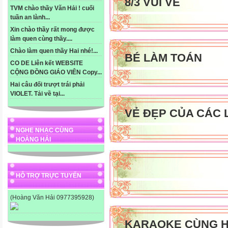
8/3 VUI VẺ
TVM chào thầy Văn Hải ! cuối
tuần an lành...
Xin chào thầy rất mong được
làm quen cùng thầy....
Chào làm quen thầy Hai nhé!...
BÉ LÀM TOÁN
CO DE Liên kết WEBSITE
CỘNG ĐỒNG GIÁO VIÊN Copy...
Hai câu đối trượt trái phải
VIOLET. Tải về tại...
VẺ ĐẸP CỦA CÁC 
NGHE NHẠC CÙNG
HOÀNG HẢI
HỖ TRỢ TRỰC TUYẾN
(Hoàng Văn Hải 0977395928)
KARAOKE CÙNG H