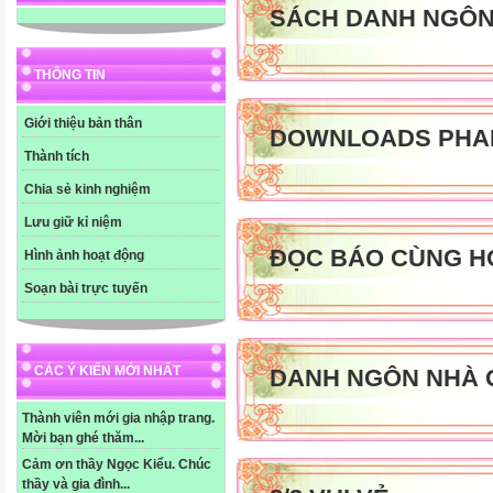
SÁCH DANH NGÔ
THÔNG TIN
Giới thiệu bản thân
DOWNLOADS PHA
Thành tích
Chia sẻ kinh nghiệm
Lưu giữ kỉ niệm
ĐỌC BÁO CÙNG H
Hình ảnh hoạt động
Soạn bài trực tuyến
CÁC Ý KIẾN MỚI NHẤT
DANH NGÔN NHÀ 
Thành viên mới gia nhập trang.
Mời bạn ghé thăm...
Cảm ơn thầy Ngọc Kiểu. Chúc
thầy và gia đình...