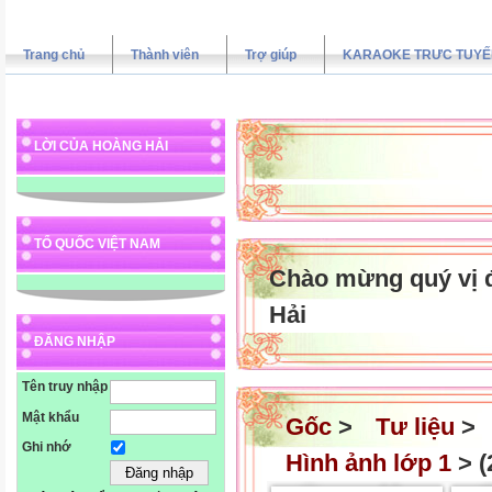
Trang chủ
Thành viên
Trợ giúp
KARAOKE TRƯC TUYẾ
LỜI CỦA HOÀNG HẢI
TỔ QUỐC VIỆT NAM
Chào mừng quý vị 
Hải
ĐĂNG NHẬP
Tên truy nhập
Mật khẩu
Gốc
>
Tư liệu
>
Ghi nhớ
Hình ảnh lớp 1
> (